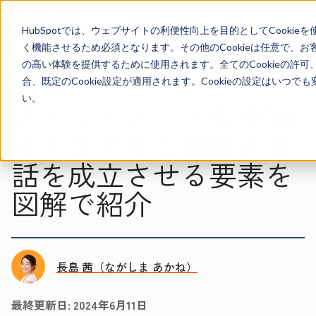
ュ
ニ
HubSpotでは、ウェブサイトの利便性向上を目的としてCooki
メ
く機能させるため必須となります。その他のCookieは任意で、
Marketing
の高い体験を提供するために使用されます。全てのCookieの許可
合、既定のCookie設定が適用されます。Cookieの設定はいつ
い。
チャットボットの仕組
みとは？主な種類と会
話を成立させる要素を
図解で紹介
長島 茜（ながしま あかね）
最終更新日:
2024年6月11日