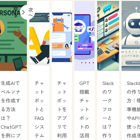
戻
次
る
へ
生成AIで
チャ
チャ
GPT
Slack
Slack
ペルソナ
ット
ット
搭載
のワ
の作
を作成す
ボッ
ボッ
チャ
ーク
方｜
る方法
トと
トを
ット
フロ
準機
は？
FAQ
アプ
ボッ
ーと
やAP
ChatGPT
シス
リで
トの
は？
使っ
を例にプ
テム
利用
活用
作り
作成