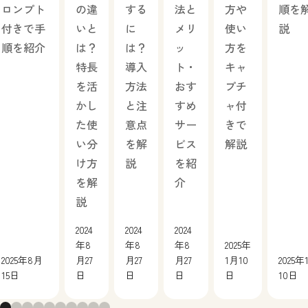
ロンプト
の違
する
法と
方や
順を
付きで手
いと
に
メリ
使い
説
順を紹介
は？
は？
ッ
方を
特長
導入
ト・
キャ
を活
方法
おす
プチ
かし
と注
すめ
ャ付
た使
意点
サー
きで
い分
を解
ビス
解説
け方
説
を紹
を解
介
説
2024
2024
2024
年8
年8
年8
2025年
2025年8月
月27
月27
月27
1月10
2025年
15日
日
日
日
日
10日