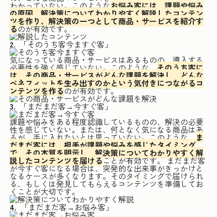
わかっていない。このような
お悩み客には、課題や悩み
の原因、解決策についてわかりやすく解説したコンテン
ツを作り、解決策の一つとして商品・サービスを紹介す
る
のが有効です。
「そのうち客今ますぐ客」
気になっている商品・サービスはあるものの、導入する
必要性を強く感じていない。このような、
そのうち客に
は、その商品・サービスがどんな課題を解決し、どんな
ベネフィットを生み出すのかという気付きにつながるコ
ンテンツを作る
のが有効です。
「まだまだ客→今すぐ客」
課題や悩みをある程度認識しているものの、解決の必要
性を感じていない。または、何となく気になる商品はあ
るが、手に入れたいとは思っていない。このような、
ま
だまだ客には、相手が課題や悩みを感じたタイミング
で、その本質を明示し、解決策についてわかりやすく解
説したコンテンツを届ける
ことが有効です。 まだまだ客
が今すぐ客になる場合は、突発的な出来事がきっかけと
なるケースが多くなります。そのタイミングで届けられ
る、もしくは発見してもらえるコンテンツを準備してお
くことが大切です。
「まだまだ客→お悩み客」