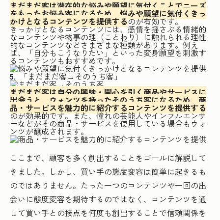
まだまだ客は潜在的な悩みや願望に気付くことでニーズ
をもったお悩み客になるため、悩みや願望に気付くきっ
かけとなるコンテンツを提供する
のが有効です。
きっかけとなるコンテンツには、感情を揺さぶる情緒的
なコンテンツや物事の理（ことわり）に触れられる理性
的なコンテンツなどさまざまな種類があります。例え
ば、「自分もこうなりたい」といった変身願望を刺激す
るコンテンツもおすすめです。
「まだまだ客→そのうち客」
まだまだ客は自分の興味・関心を引く商品やサービスに
出会うと、ウォンツを持ったそのうち客になるため、商
品・サービスを魅力的に紹介するコンテンツを提供する
のが効果的です。また、憧れの芸能人やインフルエンサ
ーなどがその商品・サービスを使用している場合もウォ
ンツが醸成されます。
ここまで、顧客を多く創出することをゴールに解説して
きました。しかし、買い手の態度変容は簡単に起きるも
のではありません。たった一つのコンテンツや一回の出
会いに態度変容を期待するのではなく、コンテンツを通
して買い手との接点を何度も創出することで信頼関係を