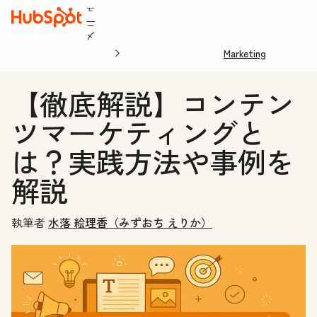
ュ
ニ
メ
Marketing
【徹底解説】コンテン
ツマーケティングと
は？実践方法や事例を
解説
執筆者
水落 絵理香（みずおち えりか）