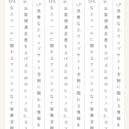
SFA
SFA
SFA
や、
や、
や、
LP
LP
LP
な
な
な
お
お
お
改
改
改
ど
ど
ど
客
客
客
善
善
善
ツ
ツ
ツ
様
様
様
な
な
な
ー
ー
ー
満
満
満
ど、
ど、
ど、
ル
ル
ル
足
足
足
ウ
ウ
ウ
に
に
に
度
度
度
ェ
ェ
ェ
関
関
関
を
を
を
ブ
ブ
ブ
す
す
す
上
上
上
サ
サ
サ
る
る
る
げ
げ
げ
イ
イ
イ
ア
ア
ア
る
る
る
ト
ト
ト
ド
ド
ド
た
た
た
全
全
全
バ
バ
バ
め
め
め
般
般
般
イ
イ
イ
の
の
の
に
に
に
ス
ス
ス
ヒ
ヒ
ヒ
関
関
関
な
な
な
ン
ン
ン
わ
わ
わ
ど
ど
ど
ト
ト
ト
る
る
る
営
営
営
な
な
な
情
情
情
業
業
業
ど、
ど、
ど、
報
報
報
全
全
全
カ
カ
カ
を
を
を
般
般
般
ス
ス
ス