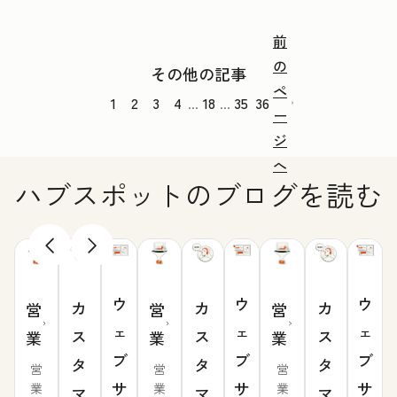
前
の
その他の記事
ペ
1
2
3
4
18
35
36
...
...
ー
ジ
へ
ハブスポットのブログを読む
ウ
ウ
ウ
カ
カ
カ
営
営
営
ェ
ェ
ェ
ス
ス
ス
業
業
業
ブ
ブ
ブ
タ
タ
タ
営
営
営
サ
サ
サ
業
業
業
マ
マ
マ