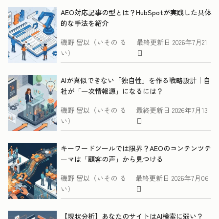
AEO対応記事の型とは？HubSpotが実践した具体
的な手法を紹介
磯野 留以（いその る
最終更新日
2026年7月21
い）
日
AIが真似できない「独自性」を作る戦略設計｜自
社が「一次情報源」になるには？
磯野 留以（いその る
最終更新日
2026年7月13
い）
日
キーワードツールでは限界？AEOのコンテンツテ
ーマは「顧客の声」から見つける
磯野 留以（いその る
最終更新日
2026年7月06
い）
日
【現状分析】あなたのサイトはAI検索に弱い？