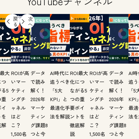
YouTubeチャンネル
戻
次
る
へ
I最大
ROIが高
データ
AI時代に
ROI最大
ROIが高
データ
AI
につ
いマー
で読み
追うべき
化につ
いマー
で読み
追う
る5
ケティ
解く！
「5大
ながる5
ケティ
解く！
「5
の重
ングチ
2026年
KPI」と
つの重
ングチ
2026年
KPI
ポイ
ャネル
マーケ
最適化手
要ポイ
ャネル
マーケ
最適
トを
はど
ティン
法を解説
ントを
はど
ティン
法を
底解
こ？
グ課題8
徹底解
こ？
グ課題8
1,500名
つと今
説
1,500名
つと今