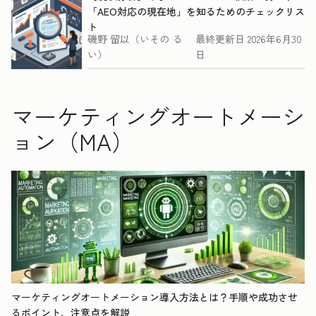
「AEO対応の現在地」を知るためのチェックリス
ト
磯野 留以（いその る
最終更新日
2026年6月30
い）
日
マーケティングオートメーシ
ョン（MA）
マーケティングオートメーション導入方法とは？手順や成功させ
るポイント、注意点を解説