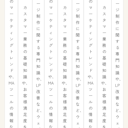
の
の
の
ー
ー
ー
カ
カ
カ
マ
マ
マ
ジ
ジ
ジ
ス
ス
ス
ー
ー
ー
制
制
制
タ
タ
タ
ケ
ケ
ケ
作
作
作
マ
マ
マ
テ
テ
テ
に
に
に
ー
ー
ー
ィ
ィ
ィ
関
関
関
業
業
業
ン
ン
ン
す
す
す
務
務
務
グ
グ
グ
る
る
る
の
の
の
ト
ト
ト
専
専
専
基
基
基
レ
レ
レ
門
門
門
礎
礎
礎
ン
ン
ン
知
知
知
知
知
知
ド
ド
ド
識
識
識
識
識
識
や、
や、
や、
や、
や、
や、
や、
や、
や、
MA
MA
MA
LP
LP
LP
お
お
お
ツ
ツ
ツ
改
改
改
客
客
客
ー
ー
ー
善
善
善
様
様
様
ル
ル
ル
な
な
な
満
満
満
の
の
の
ど、
ど、
ど、
足
足
足
情
情
情
ウ
ウ
ウ
度
度
度
報
報
報
ェ
ェ
ェ
を
を
を
な
な
な