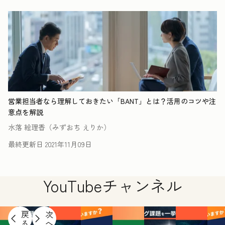
営業担当者なら理解しておきたい「BANT」とは？活用のコツや注
意点を解説
水落 絵理香（みずおち えりか）
最終更新日
2021年11月09日
YouTubeチャンネル
戻
次
る
へ