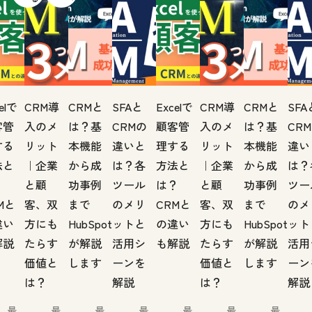
elで
CRM導
CRMと
SFAと
Excelで
CRM導
CRMと
SFA
客管
入のメ
は？基
CRMの
顧客管
入のメ
は？基
CR
する
リット
本機能
違いと
理する
リット
本機能
違い
法と
｜企業
から成
は？各
方法と
｜企業
から成
は？
？
と顧
功事例
ツール
は？
と顧
功事例
ツー
Mと
客、双
まで
のメリ
CRMと
客、双
まで
のメ
違い
方にも
HubSpot
ットと
の違い
方にも
HubSpot
ット
解説
たらす
が解説
活用シ
も解説
たらす
が解説
活用
価値と
します
ーンを
価値と
します
ーン
は？
解説
は？
解説
最
最
最
最
最
最
最