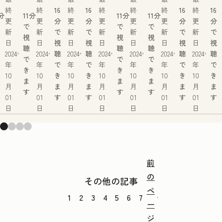
終
終
16
終
16
終
終
終
16
終
16
1分
11分
11分
11分
更
更
分
更
分
更
更
更
分
更
分
で
で
で
新
新
で
新
で
新
新
新
で
新
で
視
視
視
日
日
視
日
視
日
日
日
視
日
視
聴
聴
聴
2024
2024
聴
2024
聴
2024
2024
2024
聴
2024
聴
で
で
で
年
年
で
年
で
年
年
年
で
年
で
き
き
き
10
10
き
10
き
10
10
10
き
10
き
ま
ま
ま
月
月
ま
月
ま
月
月
月
ま
月
ま
す
す
す
01
01
す
01
す
01
01
01
す
01
す
日
日
日
日
日
日
日
前
の
その他の記事
ペ
1
2
3
4
5
6
7
ー
ジ