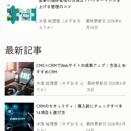
営業の進捗管理の方法は？パフォーマンスを
上げる管理のコツ
水落 絵理香（みずおち
最終更新日
2026年6
えりか）
月04日
最新記事
CMS×CRMでWebサイトの成果アップ｜方法とお
すすめCRM
水落 絵理香（みずおち え
最終更新日
2025年4月
りか）
25日
CRMのセキュリティ｜導入前にチェックすべき
14項目と選び方
水落 絵理香（みずおち え
最終更新日
2026年6月
りか）
04日