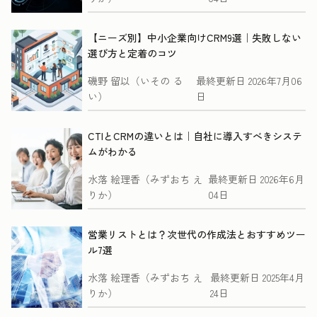
【ニーズ別】中小企業向けCRM9選｜失敗しない
選び方と定着のコツ
磯野 留以（いその る
最終更新日
2026年7月06
い）
日
CTIとCRMの違いとは｜自社に導入すべきシステ
ムがわかる
水落 絵理香（みずおち え
最終更新日
2026年6月
りか）
04日
営業リストとは？次世代の作成法とおすすめツー
ル7選
水落 絵理香（みずおち え
最終更新日
2025年4月
りか）
24日