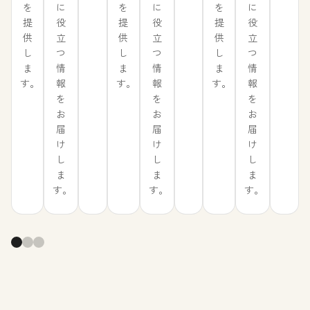
に
に
に
を
を
を
役
役
役
提
提
提
立
立
立
供
供
供
つ
つ
つ
し
し
し
情
情
情
ま
ま
ま
報
報
報
す。
す。
す。
を
を
を
お
お
お
届
届
届
け
け
け
し
し
し
ま
ま
ま
す。
す。
す。