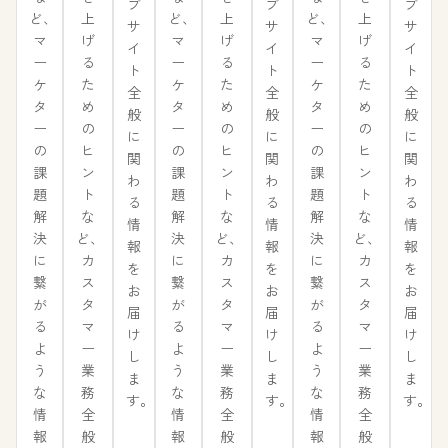
ブ
ブ
ブ
上
上
上
ど、
ど、
ど、
サ
サ
サ
げ
げ
げ
マ
マ
マ
イ
イ
イ
る
る
る
ー
ー
ー
ト
ト
ト
た
た
た
ケ
ケ
ケ
全
全
全
め
め
め
タ
タ
タ
般
般
般
の
の
の
ー
ー
ー
に
に
に
ヒ
ヒ
ヒ
の
の
の
関
関
関
ン
ン
ン
課
課
課
わ
わ
わ
ト
ト
ト
題
題
題
る
る
る
な
な
な
解
解
解
情
情
情
ど、
ど、
ど、
決
決
決
報
報
報
カ
カ
カ
に
に
に
を
を
を
ス
ス
ス
繋
繋
繋
お
お
お
タ
タ
タ
が
が
が
届
届
届
マ
マ
マ
る
る
る
け
け
け
ー
ー
ー
よ
よ
よ
し
し
し
業
業
業
う
う
う
ま
ま
ま
務
務
務
な
な
な
す。
す。
す。
全
全
全
情
情
情
般
般
般
報
報
報