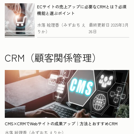
ECサイトの売上アップに必要なCRMとは？必須
機能と選ぶポイント
水落 絵理香（みずおち え
最終更新日
2025年3月
りか）
26日
CRM（顧客関係管理）
CMS×CRMでWebサイトの成果アップ｜方法とおすすめCRM
水落 絵理香（みずおち えりか）