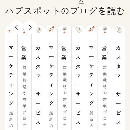
へ
ハブスポットのブログを読む
マ
マ
マ
カ
カ
カ
営
営
営
ー
ー
ー
ス
ス
ス
業
業
業
ケ
ケ
ケ
タ
タ
タ
営
営
営
業
業
業
テ
テ
テ
マ
マ
マ
戦
戦
戦
ィ
ィ
ィ
ー
ー
ー
略
略
略
ン
ン
ン
や
や
や
サ
サ
サ
営
営
営
グ
グ
グ
ー
ー
ー
業
業
業
ビ
ビ
ビ
プ
プ
プ
最
最
最
ロ
ロ
ロ
新
新
新
ス
ス
ス
セ
セ
セ
の
の
の