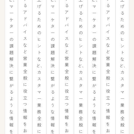
る
る
る
げ
げ
げ
マ
マ
マ
ア
ア
ア
る
る
る
ー
ー
ー
ド
ド
ド
た
た
た
ケ
ケ
ケ
バ
バ
バ
め
め
め
タ
タ
タ
イ
イ
イ
の
の
の
ー
ー
ー
ス
ス
ス
ヒ
ヒ
ヒ
の
の
の
な
な
な
ン
ン
ン
課
課
課
ど
ど
ど
ト
ト
ト
題
題
題
営
営
営
な
な
な
解
解
解
業
業
業
ど、
ど、
ど、
決
決
決
全
全
全
カ
カ
カ
に
に
に
般
般
般
ス
ス
ス
繋
繋
繋
に
に
に
タ
タ
タ
が
が
が
役
役
役
マ
マ
マ
る
る
る
立
立
立
ー
ー
ー
よ
よ
よ
つ
つ
つ
業
業
業
う
う
う
情
情
情
務
務
務
な
な
な
報
報
報
全
全
全
情
情
情
を
を
を
般
般
般
報
報
報
お
お
お
に
に
に
を
を
を