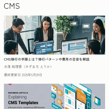
CMS
CMS移行の手順とは？移行パターンや費用の目安を解説
水落 絵理香（みずおち えりか）
最終更新日
2025年5月29日