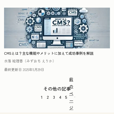
CMSとは？主な機能やメリットに加えて成功事例を解説
水落 絵理香（みずおち えりか）
最終更新日
2025年5月29日
前
の
その他の記事
ペ
1
2
3
4
5
ー
ジ