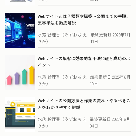
Webサイトとは？種類や構築〜公開までの手順、
集客手法を徹底解説
水落 絵理香（みずおち え
最終更新日
2025年7月
りか）
11日
Webサイトの集客に効果的な手法10選と成功のポ
イント
水落 絵理香（みずおち え
最終更新日
2025年6月
りか）
19日
Webサイトの公開方法と作業の流れ・やるべきこ
とをわかりやすく解説
水落 絵理香（みずおち え
最終更新日
2025年6月
りか）
04日