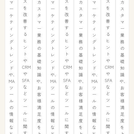
ス
ス
ス
カ
カ
カ
マ
マ
マ
を
を
を
ス
ス
ス
ー
ー
ー
改
改
改
タ
タ
タ
ケ
ケ
ケ
善
善
善
マ
マ
マ
テ
テ
テ
す
す
す
ー
ー
ー
ィ
ィ
ィ
る
る
る
業
業
業
ン
ン
ン
ヒ
ヒ
ヒ
務
務
務
グ
グ
グ
ン
ン
ン
の
の
の
ト
ト
ト
ト
ト
ト
基
基
基
レ
レ
レ
や
や
や
礎
礎
礎
ン
ン
ン
CRM
CRM
CRM
知
知
知
ド
ド
ド
や
や
や
識
識
識
や、
や、
や、
SFA
SFA
SFA
や、
や、
や、
MA
MA
MA
な
な
な
お
お
お
ツ
ツ
ツ
ど
ど
ど
客
客
客
ー
ー
ー
ツ
ツ
ツ
様
様
様
ル
ル
ル
ー
ー
ー
満
満
満
の
の
の
ル
ル
ル
足
足
足
情
情
情
に
に
に
度
度
度
報
報
報
関
関
関
を
を
を
な
な
な
す
す
す
上
上
上
ど、
ど、
ど、