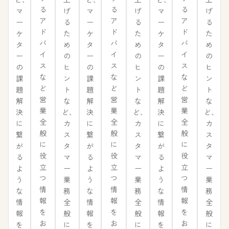
る
る
る
げ
げ
げ
マ
マ
マ
ア
ア
ア
る
る
る
ー
ー
ー
ド
ド
ド
た
た
た
ケ
ケ
ケ
バ
バ
バ
め
め
め
タ
タ
タ
イ
イ
イ
の
の
の
ー
ー
ー
ス
ス
ス
ヒ
ヒ
ヒ
の
の
の
な
な
な
ン
ン
ン
課
課
課
ど
ど
ど
ト
ト
ト
題
題
題
営
営
営
な
な
な
解
解
解
業
業
業
ど、
ど、
ど、
決
決
決
全
全
全
カ
カ
カ
に
に
に
般
般
般
ス
ス
ス
繋
繋
繋
に
に
に
タ
タ
タ
が
が
が
役
役
役
マ
マ
マ
る
る
る
立
立
立
ー
ー
ー
よ
よ
よ
つ
つ
つ
業
業
業
う
う
う
情
情
情
務
務
務
な
な
な
報
報
報
全
全
全
情
情
情
を
を
を
般
般
般
報
報
報
お
お
お
に
に
に
を
を
を