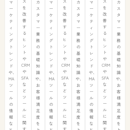
ス
ス
ス
カ
カ
カ
マ
マ
マ
を
を
を
ス
ス
ス
ー
ー
ー
改
改
改
タ
タ
タ
ケ
ケ
ケ
善
善
善
マ
マ
マ
テ
テ
テ
す
す
す
ー
ー
ー
ィ
ィ
ィ
る
る
る
業
業
業
ン
ン
ン
ヒ
ヒ
ヒ
務
務
務
グ
グ
グ
ン
ン
ン
の
の
の
ト
ト
ト
ト
ト
ト
基
基
基
レ
レ
レ
や
や
や
礎
礎
礎
ン
ン
ン
CRM
CRM
CRM
知
知
知
ド
ド
ド
や
や
や
識
識
識
や、
や、
や、
SFA
SFA
SFA
や、
や、
や、
MA
MA
MA
な
な
な
お
お
お
ツ
ツ
ツ
ど
ど
ど
客
客
客
ー
ー
ー
ツ
ツ
ツ
様
様
様
ル
ル
ル
ー
ー
ー
満
満
満
の
の
の
ル
ル
ル
足
足
足
情
情
情
に
に
に
度
度
度
報
報
報
関
関
関
を
を
を
な
な
な
す
す
す
上
上
上
ど、
ど、
ど、