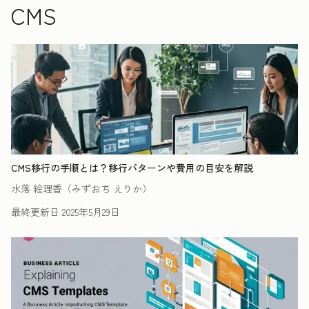
CMS
CMS移行の手順とは？移行パターンや費用の目安を解説
水落 絵理香（みずおち えりか）
最終更新日
2025年5月29日