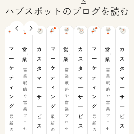
へ
ハブスポットのブログを読む
マ
マ
マ
カ
カ
カ
営
営
営
ー
ー
ー
ス
ス
ス
業
業
業
ケ
ケ
ケ
タ
タ
タ
営
営
営
業
業
業
テ
テ
テ
マ
マ
マ
戦
戦
戦
ィ
ィ
ィ
ー
ー
ー
略
略
略
ン
ン
ン
や
や
や
サ
サ
サ
営
営
営
グ
グ
グ
ー
ー
ー
業
業
業
ビ
ビ
ビ
プ
プ
プ
最
最
最
ロ
ロ
ロ
新
新
新
ス
ス
ス
セ
セ
セ
の
の
の