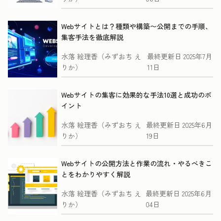
Webサイトとは？種類や構築〜公開までの手順、
集客手法を徹底解説
水落 絵理香（みずおち え
最終更新日
2025年7月
りか）
11日
Webサイトの集客に効果的な手法10選と成功のポ
イント
水落 絵理香（みずおち え
最終更新日
2025年6月
りか）
19日
Webサイトの公開方法と作業の流れ・やるべきこ
とをわかりやすく解説
水落 絵理香（みずおち え
最終更新日
2025年6月
りか）
04日