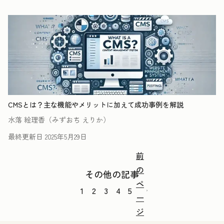
CMSとは？主な機能やメリットに加えて成功事例を解説
水落 絵理香（みずおち えりか）
最終更新日
2025年5月29日
前
の
その他の記事
ペ
1
2
3
4
5
ー
ジ