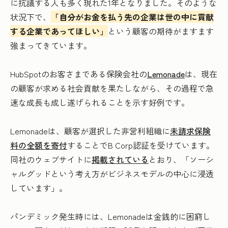
に抗議する人も多く現れた1年となりました。そのような
状況下で、
「自分がお金を払う先の企業は世の中に貢献
する企業であってほしい」
という顧客の期待がますます
強まってきています。
HubSpotのお客さまである保険会社の
Lemonade
は、現在
の顧客が求める社会貢献を果たしながら、その過程で急
速な成長も成し遂げられることを示す好例です。
Lemonadeは、顧客が選択した非営利組織に
未請求保険
料の全額を寄付
することでB Corp認証を受けています。
同社のウェブサイトに
掲載されている
とおり、「ソーシ
ャルグッドという考え方がビジネスモデルの中心に浸透
しています」。
パンデミック発生時には、Lemonadeは金銭的に困窮し