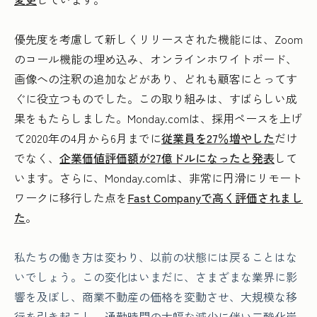
優先度を考慮して新しくリリースされた機能には、Zoom
のコール機能の埋め込み、オンラインホワイトボード、
画像への注釈の追加などがあり、どれも顧客にとってす
ぐに役立つものでした。この取り組みは、すばらしい成
果をもたらしました。Monday.comは、採用ペースを上げ
て2020年の4月から6月までに
従業員を27％増やした
だけ
でなく、
企業価値評価額が27億ドルになったと発表
して
います。さらに、Monday.comは、非常に円滑にリモート
ワークに移行した点を
Fast Companyで高く評価されまし
た
。
私たちの働き方は変わり、以前の状態には戻ることはな
いでしょう。この変化はいまだに、さまざまな業界に影
響を及ぼし、商業不動産の価格を変動させ、大規模な移
行を引き起こし、通勤時間の大幅な減少に伴い二酸化炭