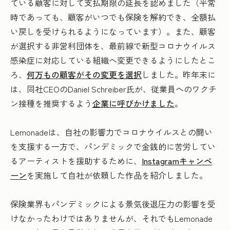
ている顧客に対して支払期限の延長を認めました（平常
時であっても、顧客がいつでも保険を解約でき、全額払
い戻しを受けられるようになっています）。また、顧客
が選択する非営利団体を、最前線で新型コロナウイルス
感染症に対応している組織へ変更できるようにしたとこ
ろ、
何万もの顧客がその変更を選択
しました。昨年末に
は、同社CEOのDaniel Schreiber氏が、従業員へのワクチ
ン接種を推奨するよう
企業に呼びかけました
。
Lemonadeは、自社の影響力でコロナウイルスとの闘い
を支援する一方で、パンデミックで金銭的に苦労してい
るアーティストを援助するために、
Instagramキャンペ
ーン
を実施して自社が依頼した作品を紹介しました。
保険業界もパンデミックによる景気後退圧力の影響を受
けなかったわけではありませんが、それでもLemonade