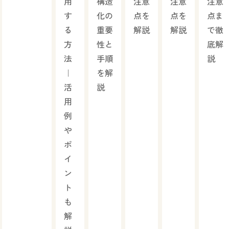
用
構造
注意
注意
注意
す
化の
点を
点を
点ま
る
重要
解説
解説
で徹
方
性と
底解
法
手順
説
｜
を解
活
説
用
例
や
ポ
イ
ン
ト
も
解