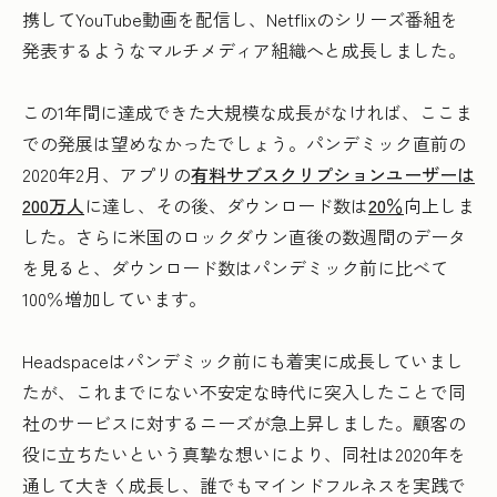
携してYouTube動画を配信し、Netflixのシリーズ番組を
発表するようなマルチメディア組織へと成長しました。
この1年間に達成できた大規模な成長がなければ、ここま
での発展は望めなかったでしょう。パンデミック直前の
2020年2月、アプリの
有料サブスクリプションユーザーは
200万人
に達し、その後、ダウンロード数は
20％
向上しま
した。さらに米国のロックダウン直後の数週間のデータ
を見ると、ダウンロード数はパンデミック前に比べて
100％増加しています。
Headspaceはパンデミック前にも着実に成長していまし
たが、これまでにない不安定な時代に突入したことで同
社のサービスに対するニーズが急上昇しました。顧客の
役に立ちたいという真摯な想いにより、同社は2020年を
通して大きく成長し、誰でもマインドフルネスを実践で