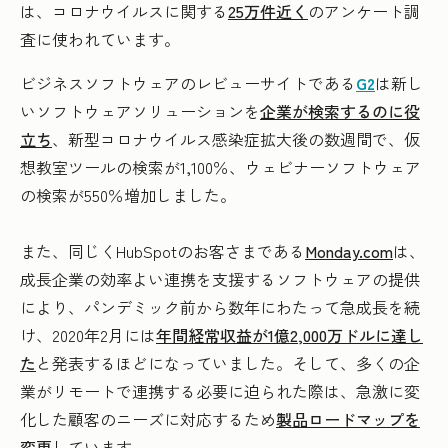
は、コロナウイルスに関する
25万件近く
のアンケート調
査に使われています。
ビジネスソフトウェアのレビューサイトである
G2
は新し
いソフトウェアソリューションを
企業が検索するのに役
立ち
、新型コロナウイルス感染症拡大後の数週間で、仮
想教室ツールの検索が1,100％、ウェビナーソフトウェア
の検索が550％増加しました。
また、同じくHubSpotのお客さまである
Monday.com
は、
成長企業の効率よい連携を支援するソフトウェアの提供
により、パンデミック前から数年にわたって急成長を続
け、2020年2月には
年間経常収益が1億2,000万ドルに達し
た
と発表するほどになっていました。そして、多くの企
業がリモートで連携する必要に迫られた際は、急激に変
化した顧客のニーズに対応するため
製品ロードマップを
変更
しています。