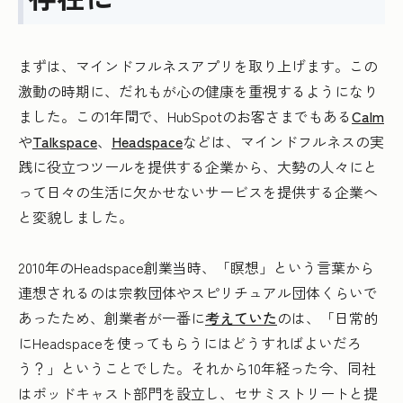
まずは、マインドフルネスアプリを取り上げます。この
激動の時期に、だれもが心の健康を重視するようになり
ました。この1年間で、HubSpotのお客さまでもある
Calm
や
Talkspace
、
Headspace
などは、マインドフルネスの実
践に役立つツールを提供する企業から、大勢の人々にと
って日々の生活に欠かせないサービスを提供する企業へ
と変貌しました。
2010年のHeadspace創業当時、「瞑想」という言葉から
連想されるのは宗教団体やスピリチュアル団体くらいで
あったため、創業者が一番に
考えていた
のは、「日常的
にHeadspaceを使ってもらうにはどうすればよいだろ
う？」ということでした。それから10年経った今、同社
はポッドキャスト部門を設立し、セサミストリートと提