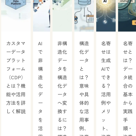
カスタマ
AI
非構
構造
名寄
名寄
ーデータ
で
造化
化デ
せは
せと
プラット
非
デー
ータ
生成
は？
フォーム
構
タを
と
AIで
デー
（CDP）
造
構造
は？
でき
タ統
とは？機
化
化デ
意味
る？
合の
能や活用
デ
ータ
や具
活用
基本
方法を詳
ー
へ変
体的
例や
から
しく解説
タ
換す
な活
メリ
実践
を
るに
用事
ッ
手
活
は？
例、
ト、
順・