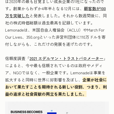
は2020年の最も目覚ましい成長企業の1社になったので
す。創業からわずか4年半となる12月には、
顧客数が100
万を突破した
と発表しました。それから数週間後に、同
社の株式時価総額は過去最高を記録しています。
Lemonadeは、米国自由人権協会（ACLU）やMarch For
Our Lives、350.orgといった非営利団体に110万ドルを寄
付しながらも、これだけの発展を遂げたのです。
信頼度調査「
2021 エデルマン・トラストバロメーター
」
によると、今や最も信頼されているのは政府やメディ
ア、NGOではなく、一般企業です。Lemonadeは事業を
拡大すると同時に世界に好影響を及ぼし、
企業が社会に
おいて果たすことを期待される新しい役割、つまり、利
益の追求と社会貢献の両立を果たしました。