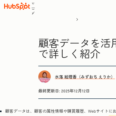
ュ
ニ
メ
顧客データを活
で詳しく紹介
水落 絵理香（みずおち えりか）
最終更新日:
2025年12月12日
顧客データは、顧客の属性情報や購買履歴、Webサイトに