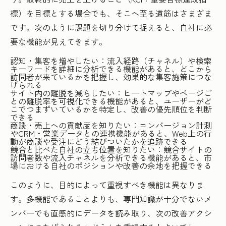
標）を目標とする場合でも、そこへ至る道筋はさまざま
です。次のように課題を切り分けて捉えると、自社に必
要な機能が見えてきます。
認知・集客を増やしたい：流入経路（チャネル）や検索
キーワードを詳細に分析できる機能があると、どこから
訪問者が来ているかを把握し、効果的な集客施策につな
げられる
サイト内の離脱を減らしたい：ヒートマップやページご
との離脱率を可視化できる機能があると、ユーザーがど
こでつまずいているかを特定し、改善の優先順位を判断
できる
商談・売上への貢献度を知りたい：コンバージョン計測
やCRM・営業データとの連携機能があると、Web上の行
動が商談や受注にどう結びついたかを追跡できる
競合と比べた自社の立ち位置を知りたい：競合サイトの
訪問者数や流入チャネルを分析できる機能があると、市
場における自社のポジションや改善の余地を把握できる
このように、目的によって重視すべき機能は異なりま
す。多機能であることよりも、専門知識が十分でないメ
ンバーでも直感的にデータを読み取り、次の改善アクシ