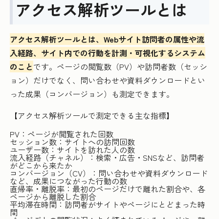
アクセス解析ツールとは
アクセス解析ツールとは、Webサイト訪問者の属性や流
入経路、サイト内での行動を計測・可視化するシステム
のこと
です。ページの閲覧数（PV）や訪問者数（セッシ
ョン）だけでなく、問い合わせや資料ダウンロードとい
った成果（コンバージョン）も測定できます。
【アクセス解析ツールで測定できる主な指標】
PV：ページが閲覧された回数
セッション数：サイトへの訪問回数
ユーザー数：サイトを訪れた人の数
流入経路（チャネル）：検索・広告・SNSなど、訪問者
がどこから来たか
コンバージョン（CV）：問い合わせや資料ダウンロード
など、成果につながった行動の数
直帰率・離脱率：最初のページだけで離れた割合や、各
ページから離脱した割合
平均滞在時間：訪問者がサイトやページにとどまった時
間