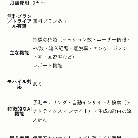
月額費用
0円〜
無料プラン
／トライア
無料プランあり
ル有無
指標の確認（セッション数・ユーザー情報・
PV数・流入経路・離脱率・エンゲージメン
主な機能
ト率・回遊率など）
レポート機能
モバイル対
あり
応
予測モデリング・自動インサイトと検索（ア
特徴的なAI
ナリティクス インサイト）・生成AI経由の流
機能
入計測