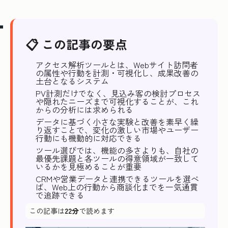
📋 この記事の要点
アクセス解析ツールとは、Webサイト訪問者
の属性や行動を計測・可視化し、成果改善の
土台となるシステム
PV計測だけでなく、見込み客の検討プロセス
や隠れたニーズまで可視化することが、これ
からの分析には求められる
データに基づく小さな実験と改善を素早く繰
り返すことで、変化の激しい市場やユーザー
行動にも機動的に対応できる
ツール選びでは、機能の多さよりも、自社の
最優先課題と各ツールの得意領域が一致して
いるかを見極めることが重要
CRMや営業データと連携できるツールを選べ
ば、Web上の行動から商談化までを一気通貫
で追跡できる
この記事は
22分
で読めます