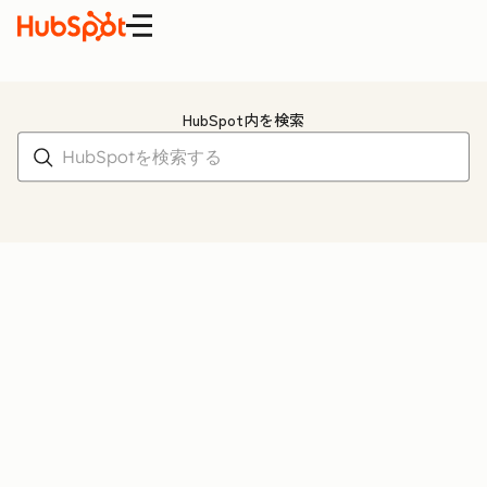
メニュー
HubSpot Blog Search
HubSpot内を検索
検索対象
検索結果