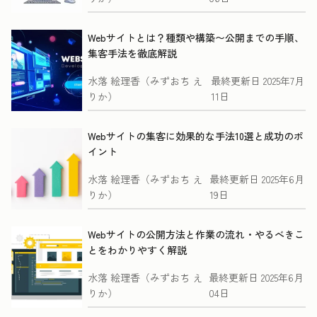
Webサイトとは？種類や構築〜公開までの手順、
集客手法を徹底解説
水落 絵理香（みずおち え
最終更新日
2025年7月
りか）
11日
Webサイトの集客に効果的な手法10選と成功のポ
イント
水落 絵理香（みずおち え
最終更新日
2025年6月
りか）
19日
Webサイトの公開方法と作業の流れ・やるべきこ
とをわかりやすく解説
水落 絵理香（みずおち え
最終更新日
2025年6月
りか）
04日