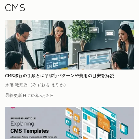
CMS
CMS移行の手順とは？移行パターンや費用の目安を解説
水落 絵理香（みずおち えりか）
最終更新日
2025年5月29日