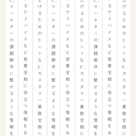
る
る
る
げ
げ
げ
マ
マ
マ
ア
ア
ア
る
る
る
ー
ー
ー
ド
ド
ド
た
た
た
ケ
ケ
ケ
バ
バ
バ
め
め
め
タ
タ
タ
イ
イ
イ
の
の
の
ー
ー
ー
ス
ス
ス
ヒ
ヒ
ヒ
の
の
の
な
な
な
ン
ン
ン
課
課
課
ど
ど
ど
ト
ト
ト
題
題
題
営
営
営
な
な
な
解
解
解
業
業
業
ど、
ど、
ど、
決
決
決
全
全
全
カ
カ
カ
に
に
に
般
般
般
ス
ス
ス
繋
繋
繋
に
に
に
タ
タ
タ
が
が
が
役
役
役
マ
マ
マ
る
る
る
立
立
立
ー
ー
ー
よ
よ
よ
つ
つ
つ
業
業
業
う
う
う
情
情
情
務
務
務
な
な
な
報
報
報
全
全
全
情
情
情
を
を
を
般
般
般
報
報
報
お
お
お
に
に
に
を
を
を