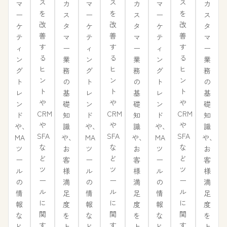
ス
ス
ス
カ
カ
カ
マ
マ
マ
を
を
を
ス
ス
ス
ー
ー
ー
改
改
改
タ
タ
タ
ケ
ケ
ケ
善
善
善
マ
マ
マ
テ
テ
テ
す
す
す
ー
ー
ー
ィ
ィ
ィ
る
る
る
業
業
業
ン
ン
ン
ヒ
ヒ
ヒ
務
務
務
グ
グ
グ
ン
ン
ン
の
の
の
ト
ト
ト
ト
ト
ト
基
基
基
レ
レ
レ
や
や
や
礎
礎
礎
ン
ン
ン
CRM
CRM
CRM
知
知
知
ド
ド
ド
や
や
や
識
識
識
や、
や、
や、
SFA
SFA
SFA
や、
や、
や、
MA
MA
MA
な
な
な
お
お
お
ツ
ツ
ツ
ど
ど
ど
客
客
客
ー
ー
ー
ツ
ツ
ツ
様
様
様
ル
ル
ル
ー
ー
ー
満
満
満
の
の
の
ル
ル
ル
足
足
足
情
情
情
に
に
に
度
度
度
報
報
報
関
関
関
を
を
を
な
な
な
す
す
す
上
上
上
ど、
ど、
ど、