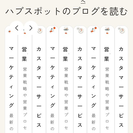
へ
ハブスポットのブログを読む
マ
マ
マ
カ
カ
カ
営
営
営
ー
ー
ー
ス
ス
ス
業
業
業
ケ
ケ
ケ
タ
タ
タ
営
営
営
業
業
業
テ
テ
テ
マ
マ
マ
戦
戦
戦
ィ
ィ
ィ
ー
ー
ー
略
略
略
ン
ン
ン
や
や
や
サ
サ
サ
営
営
営
グ
グ
グ
ー
ー
ー
業
業
業
ビ
ビ
ビ
プ
プ
プ
最
最
最
ロ
ロ
ロ
新
新
新
ス
ス
ス
セ
セ
セ
の
の
の