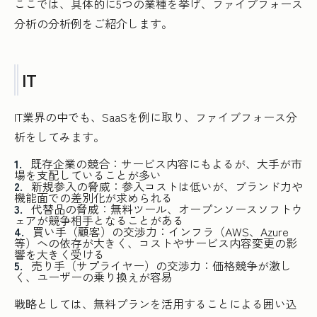
ここでは、具体的に5つの業種を挙げ、ファイブフォース
分析の分析例をご紹介します。
IT
IT業界の中でも、SaaSを例に取り、ファイブフォース分
析をしてみます。
既存企業の競合：サービス内容にもよるが、大手が市
場を支配していることが多い
新規参入の脅威：参入コストは低いが、ブランド力や
機能面での差別化が求められる
代替品の脅威：無料ツール、オープンソースソフトウ
ェアが競争相手となることがある
買い手（顧客）の交渉力：インフラ（AWS、Azure
等）への依存が大きく、コストやサービス内容変更の影
響を大きく受ける
売り手（サプライヤー）の交渉力：価格競争が激し
く、ユーザーの乗り換えが容易
戦略としては、無料プランを活用することによる囲い込