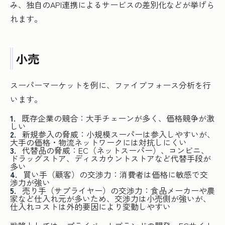
み、独自のAPI連携によるサービスの差別化などが挙げら
れます。
小売
スーパーマーケットを例に、ファイブフォース分析を行
います。
既存企業の競合：大手チェーンが多く、価格競争が激
しい
新規参入の脅威：小規模スーパーは参入しやすいが、
大手の価格・物流ネットワークには対抗しにくい
代替品の脅威：EC（ネットスーパー）、コンビニ、
ドラッグストア、ディスカウントストアなど代替手段が
多い
買い手（顧客）の交渉力：消費者は価格に敏感で交
渉力が強い
売り手（サプライヤー）の交渉力：食品メーカーや農
家など仕入れ元が多いため、交渉力は小売側が強いが、
仕入れコストは外的要因により変動しやすい