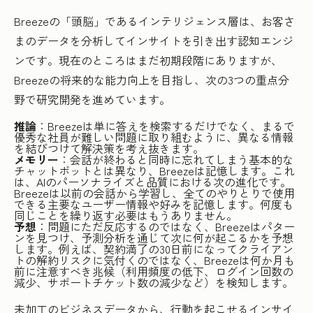
Breezeの「頭脳」であるインテリジェンス層は、お客さ
まのデータを分析してインサイトを引き出す認知エンジ
ンです。現在のところはまだ初期段階にありますが、
Breezeの将来的な能力向上を目指し、次の3つの重点分
野で研究開発を進めています。
推論
：Breezeは単に答えを検索するだけでなく、まるで
優秀な社員が難しい問題に取り組むように、異なる情報
を結びつけて解決策を考え抜きます。
メモリー
：会話が終わると同時に忘れてしまう基本的な
チャットボットとは異なり、Breezeは記憶します。これ
は、AIのパーソナライズと品質における次の進化です。
Breezeは以前の会話から学習し、全てのやりとりで使用
できる主要なユーザー情報や好みを記憶します。何度も
同じことを繰り返す必要はもうありません。
予想
：問題にただ反応するのではなく、Breezeはパター
ンを見つけ、予測分析を通じて次に何が起こるかを予想
します。例えば、契約満了の30日前になってクライアン
トの解約リスクに気付くのではなく、Breezeは何か月も
前に注意すべき兆候（利用頻度の低下、ログイン回数の
減少、サポートチケット数の減少など）を検知します。
未加工のビジネスデータから、行動を起こせるインサイ