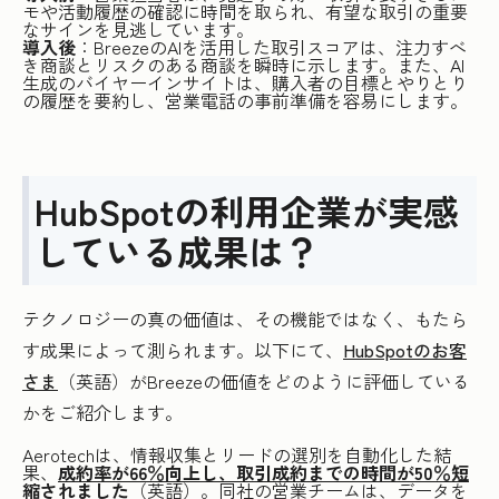
モや活動履歴の確認に時間を取られ、有望な取引の重要
なサインを見逃しています。
導入後
：BreezeのAIを活用した取引スコアは、注力すべ
き商談とリスクのある商談を瞬時に示します。また、AI
生成のバイヤーインサイトは、購入者の目標とやりとり
の履歴を要約し、営業電話の事前準備を容易にします。
HubSpotの利用企業が実感
している成果は？
テクノロジーの真の価値は、その機能ではなく、もたら
す成果によって測られます。以下にて、
HubSpotのお客
さま
（英語）がBreezeの価値をどのように評価している
かをご紹介します。
Aerotechは、情報収集とリードの選別を自動化した結
果、
成約率が66％向上し、取引成約までの時間が50％短
縮されました
（英語）。同社の営業チームは、データを