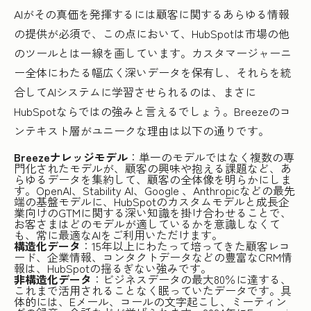
AIがその真価を発揮するには顧客に関するあらゆる情報
の提供が必須で、この点において、HubSpotは市場の他
のツールとは一線を画しています。カスタマージャーニ
ー全体にわたる幅広く深いデータを保有し、それらを統
合してAIシステムに学習させられるのは、まさに
HubSpotならではの強みと言えるでしょう。Breezeのコ
ンテキスト層がユニークな理由は以下の通りです。
Breezeナレッジモデル
：単一のモデルではなく複数の専
門化されたモデルが、顧客の興味や抱える課題など、あ
らゆるデータを集約して、顧客の全体像を明らかにしま
す。OpenAI、Stability AI、Google 、Anthropicなどの最先
端の基盤モデルに、HubSpotのカスタムモデルと成長企
業向けのGTMに関する深い知識を掛け合わせることで、
お客さまはどのモデルが適しているかを意識しなくて
も、常に最適なAIをご利用いただけます。
構造化データ
：15年以上にわたって培ってきた顧客レコ
ード、企業情報、コンタクトデータなどの豊富なCRM情
報は、HubSpotの揺るぎない強みです。
非構造化データ
：ビジネスデータの最大80％に達する、
これまで活用されることなく眠っていたデータです。具
体的には、Eメール、コールの文字起こし、ミーティン