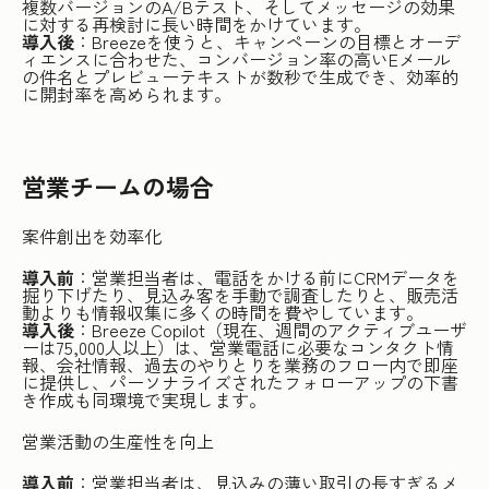
複数バージョンのA/Bテスト、そしてメッセージの効果
に対する再検討に長い時間をかけています。
導入後
：Breezeを使うと、キャンペーンの目標とオーデ
ィエンスに合わせた、コンバージョン率の高いEメール
の件名とプレビューテキストが数秒で生成でき、効率的
に開封率を高められます。
営業チームの場合
案件創出を効率化
導入前
：営業担当者は、電話をかける前にCRMデータを
掘り下げたり、見込み客を手動で調査したりと、販売活
動よりも情報収集に多くの時間を費やしています。
導入後
：Breeze Copilot（現在、週間のアクティブユーザ
ーは75,000人以上）は、営業電話に必要なコンタクト情
報、会社情報、過去のやりとりを業務のフロー内で即座
に提供し、パーソナライズされたフォローアップの下書
き作成も同環境で実現します。
営業活動の生産性を向上
導入前
：営業担当者は、見込みの薄い取引の長すぎるメ