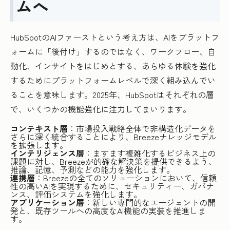
ムへ
HubSpotのAIファーストという考え方は、AIをプラットフ
ォームに「後付け」するのではなく、ワークフロー、自
動化、インサイトをはじめとする、あらゆる体験を強化
するためにプラットフォームレベルで深く組み込んでい
ることを意味します。2025年、HubSpotはそれぞれの層
で、いくつかの機能強化に注力してまいります。
コンテキスト層
：市場投入戦略全体で非構造化データを
さらに深く統合することにより、Breezeナレッジモデル
を拡張します。
インテリジェンス層
：ますます複雑化するビジネス上の
課題に対し、Breezeが的確な解決策を提供できるよう、
推論、記憶、予測などの能力を強化します。
連携層
：Breezeの全てのソリューションにおいて、信頼
性の高いAIを実現するために、セキュリティー、ガバナ
ンス、評価システムを強化します。
アプリケーション層
：新しい専門的なエージェントの開
発と、既存ツールへの高度なAI機能の実装を推進しま
す。