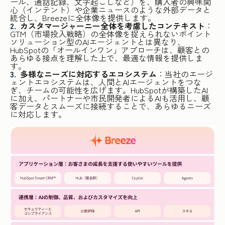
ール、通話記録、文字起こしなど）を、購入者の興味関
心（インテント）や企業ニュースのような外部データと
統合し、Breezeに全体像を提供します。
カスタマージャーニー全体を考慮したコンテキスト
：
GTM（市場投入戦略）の全体像を捉えられないポイント
ソリューション型のAIエージェントとは異なり、
HubSpotの「オールインワン」アプローチは、顧客との
あらゆる接点を理解した上で、最適な情報を提供しま
す。
多様なニーズに対応するエコシステム
：当社のエージ
ェントエコシステムは、人間とAIエージェントをつな
ぎ、チームの可能性を広げます。HubSpotが構築したAI
に加え、パートナーや市民開発者によるAIも活用し、顧
客データとスムーズに接続することで、あらゆるニーズ
に対応します。