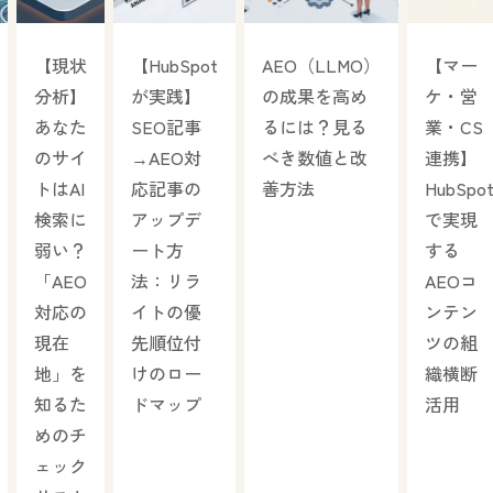
【現状
【HubSpot
AEO（LLMO）
【マー
分析】
が実践】
の成果を高め
ケ・営
あなた
SEO記事
るには？見る
業・CS
のサイ
→AEO対
べき数値と改
連携】
トはAI
応記事の
善方法
HubSpo
検索に
アップデ
で実現
弱い？
ート方
する
「AEO
法：リラ
AEOコ
対応の
イトの優
ンテン
現在
先順位付
ツの組
地」を
けのロー
織横断
知るた
ドマップ
活用
めのチ
ェック