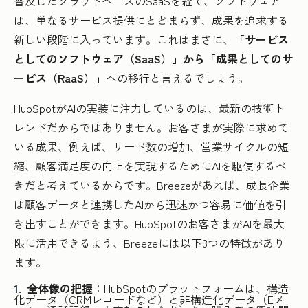
普及したクラウドベースのSaaSを経て、ソフトウェア
は、単なるサービス提供にとどまらず、成果を追求する
新しい段階に入っています。これはまさに、
「サービス
としてのソフトウェア（SaaS）」から「成果としてのサ
ービス（RaaS）」
への移行と言えるでしょう。
HubSpotがAIの実装に注力しているのは、最新の技術ト
レンドだからではありません。お客さまが実際に求めて
いる成果、例えば、リード数の増加、営業サイクルの短
縮、顧客満足度の向上を実現するためにAIを駆使するべ
きだと考えているからです。Breezeがあれば、成長企業
は顧客データと連携したAIから迅速かつ容易に価値を引
き出すことができます。HubSpotのお客さまがAIを最大
限に活用できるよう、Breezeには以下3つの特徴があり
ます。
全体像の把握
：HubSpotのプラットフォームは、構造
化データ（CRMレコードなど）と非構造化データ（Eメ