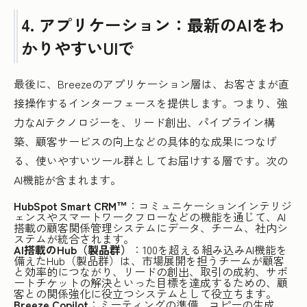
4. アプリケーション：最新のAIをわ
かりやすいUIで
最後に、Breezeのアプリケーション層は、お客さまが直
接操作するインターフェースを提供します。つまり、強
力なAIテクノロジーを、リード創出、パイプライン構
築、顧客サービスの向上などの具体的な成果につなげ
る、使いやすいツール群としてお届けする層です。次の
AI機能が含まれます。
HubSpot Smart CRM™
：コミュニケーションインテリジ
ェンスやスマートワークフローなどの機能を通じて、AI
搭載の顧客関係管理システムにデータ、チーム、社内シ
ステムが統合されます。
AI搭載のHub（製品群）
：100を超える組み込みAI機能を
備えたHub（製品群）は、市場展開を担うチームが顧客
と効率的につながり、リードの創出、取引の成約、サポ
ートチケットの解決といった目標を達成するための、顧
客との関係強化に役立つシステムとして役立ちます。
Breeze Copilot
：ミーティングの準備、コピーの生成、