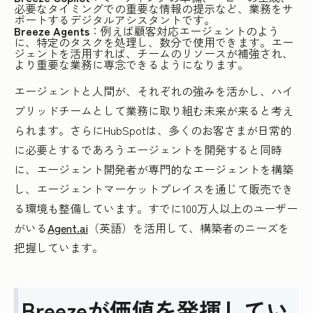
必要なタイミングでの重要な情報の提示など、業務をサ
ポートするデジタルアシスタントです。
Breeze Agents
：例えば顧客対応エージェントのよう
に、特定のタスクを処理し、数分で使用できます。エー
ジェントを活用すれば、チームのリソースが補強され、
より重要な業務に専念できるようになります。
エージェントと人間が、それぞれの強みを活かし、ハイ
ブリッドチームとして業務に取り組む未来が来ると考え
られます。さらにHubSpotは、多くのお客さまが日常的
に必要とするであろうエージェントを開発すると同時
に、エージェント開発者が専門的なエージェントを構築
し、エージェントマーケットプレイスを通じて販売でき
る環境も整備しています。すでに100万人以上のユーザー
がいる
Agent.ai
（英語）を活用して、構築者のニーズを
把握しています。
Breezeが価値を発揮してい