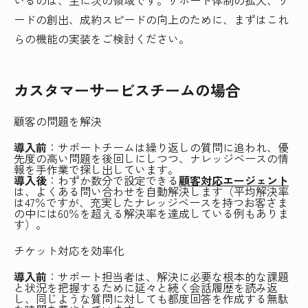
ードの創出、成約スピードの向上のために、まずはこれ
らの機能の実装をご検討ください。
カスタマーサービスチームの場合
顧客の問題を解決
導入前
：サポートチームは繰り返しの質問に追われ、優
先度の高い問題を後回しにしつつ、ナレッジベースの情
報を手作業で探し出しています。
導入後
：わずか数分で設定できる
顧客対応エージェント
は、よくある問い合わせを自動解決します（平均解決率
は47％ですが、充実したナレッジベースを持つお客さま
の中には60％を超える解決率を達成している例もありま
す）。
チケット対応を効率化
導入前
：サポート担当者は、解決に必要な根本的な課題
と状況を把握するために延々と続く会話履歴を読み返
し、同じような質問に対しても都度回答を作成する無駄