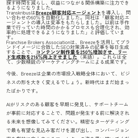
探す時間を減らし、収益につながる関係構築に注力でき
るようになりました。
Transkribusは
Breeze顧客対応エージェント
を導入し、問
い合わせの60％を自動化しました。同社は「顧客対応エ
ージェントの導入は変革をもたらしました。以前は手作
業で行っていた時間のかかるプロセスも合理化され、効
率的に処理できるようになりました」と評価していま
す。
Franchise Brokers Associationは、Breezeを活用してブラ
ンドイメージに合致したSEO対策済みの記事を毎日生成
することで、
コンテンツ制作量を250％増加させ、リー
ド生成数を216％向上させました
（英語）。これらは全
て、少数精鋭のマーケティングチームによる成果です。
今後、Breezeは企業の市場投入戦略全体において、ビジ
ネスの形を大きく変えるでしょう。新時代はまだ始まっ
たばかりです。
AIがリスクのある顧客を早期に発見し、サポートチーム
が事前に対応することで、問題が発生する前に解決され
る未来を想像してみてください。精密なターゲティング
で最も有望な見込み客だけを選び出し、コンバージョン