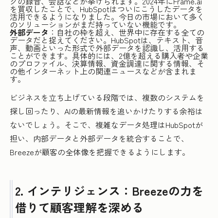
グの録音、会話などが挙げられます。2024年にFrame.ai
を買収したことで、HubSpotはついにこうしたデータを
活用できるようになりました。今日の市場において多く
のソリューションがまだ持っていない機能です。
外部データ
：自社の枠を超え、世界中に存在する全ての
データだと捉えてください。HubSpotは、テキスト、音
声、動画といった形式で外部データを認識し、活用する
ことができます。具体的には、2億を超える購入者や企業
のプロファイル、決算情報、資金調達に関する情報、そ
の他インターネット上の関連ニュースなどが含まれま
す。
ビジネスを立ち上げている段階では、複数のシステムを
探し回ったり、AIの最新情報を追いかけたりする余裕は
ないでしょう。そこで、複雑なデータ処理はHubSpotが
担い、内部データと外部データを統合することで、
Breezeが顧客の全体像を把握できるようにします。
2. インテリジェンス：Breezeの力を
借りて顧客理解を深める