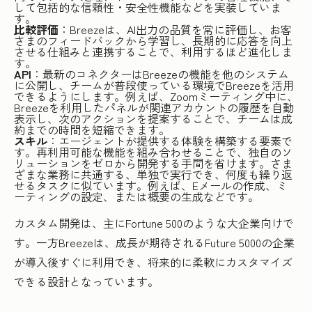
して包括的な信頼性・安全性機能などを実装していま
す。
比較評価
：Breezeは、AI出力の品質を常に評価し、お客
さまのフィードバックから学習し、長期的に応答を向上
させる仕組みと連携することで、利用するほど進化しま
す。
API
：最新のコネクターはBreezeの機能を他のシステム
に公開し、チームが普段使っている環境でBreezeを活用
できるようにします。例えば、Zoomミーティング中に、
Breezeを利用したパネルが関連アカウントの履歴を自動
表示し、次のアクションを提案することで、チームは成
約までの時間を短縮できます。
スキル
：エージェントが提供する体験を構築する要素で
す。再利用可能な機能を組み合わせることで、独自のソ
リューションをゼロから開発する手間を省けます。さま
ざまな業務に共通する、単独で実行でき、何度も繰り返
せるタスクに似ています。例えば、Eメールの作成、ミ
ーティングの設定、または概要の生成などです。
カスタム開発は、主にFortune 500のような大企業向けで
す。一方Breezeは、成長が期待されるFuture 5000の企業
が導入後すぐに利用でき、将来的に柔軟にカスタマイズ
できる設計となっています。