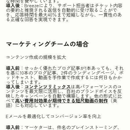
な時間を費やしています。
導入後
：Breezeにより、サポート担当者はチケット内容
の要約と推奨される返信を自動的に受け取ることがで
き、応答時間を最大40％まで短縮しながら、一貫性のあ
る正確な回答を実現できます。
マーケティングチームの場合
コンテンツ作成の規模を拡大
導入前
：せっかく優れたブログ記事が1本あっても、それ
を基に10本のブログ記事、2件のランディングページ、ポ
ッドキャスト、動画を手作業で作成するには何日もかか
ってしまいます。
導入後
：
コンテンツリミックス
は高パフォーマンスのコ
ンテンツを最大限に活用し、自社のブランドボイスを反
映したキャンペーンを自動で構築します。他の形式に比
べて
高い費用対効果が期待できる短尺動画の制作
（英
語）にも対応しています。
Eメールを最適化してコンバージョン率を向上
導入前
：マーケターは、件名のブレインストーミング、