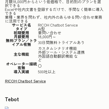
月額18,000円からという低価格で、目的別のプランを選
択できる
Excelや社内文書を登録するだけで、手間なく簡単に導入
できる
業種・業界を問わず、社内外のあらゆる問い合わせ業務
に活用できる
サービス名
RICOH Chatbot Service
タイプ
AI型
初期費用
要問い合わせ
月額費用
18,000円～
無料プラン／トラ
30日間無料トライアルあり
イアル有無
カスタムシナリオ機能
外部ツール・システム連携
主な機能
外国語自動翻訳機能 な
ど
オペレーター接続
〇
有無
導入実績
500社以上
RICOH Chatbot Service
Tebot