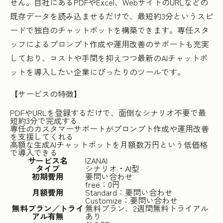
せん。自社にあるPDFやExcel、WebサイトのURLなどの
既存データを読み込ませるだけで、最短約3分というスピ
ードで独自のチャットボットを構築できます。専任スタ
ッフによるプロンプト作成や運用改善のサポートも充実
しており、コストや手間を抑えつつ最新のAIチャットボ
ットを導入したい企業にぴったりのツールです。
【サービスの特徴】
PDFやURLを登録するだけで、面倒なシナリオ不要で最
短約3分で完成する
専任のカスタマーサポートがプロンプト作成や運用改善
を支援してくれる
高額な生成AIチャットボットを月額数万円という低価格
で導入できる
サービス名
IZANAI
タイプ
シナリオ・AI型
初期費用
要問い合わせ
free：0円
月額費用
Standard：要問い合わせ
Customize：要問い合わせ
無料プラン／トライ
無料プラン、2週間無料トライアル
アル有無
あり