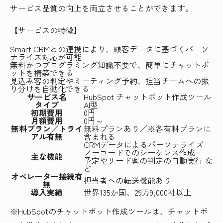
サービス品質の向上を両立させることができます。
【サービスの特徴】
Smart CRMとの連携により、顧客データに基づくパーソ
ナライズ対応が可能
無料かつプログラミング知識不要で、簡単にチャットボ
ットを構築できる
見込み客の判定やミーティング予約、担当チームへの振
り分けを自動化できる
サービス名
HubSpot チャットボット作成ツール
タイプ
AI型
初期費用
0円
月額費用
0円～
無料プラン／トライ
無料プランあり／※各有料プランに
アル有無
含まれる
CRMデータによるパーソナライズ
ノーコードでのシーケンス作成
主な機能
予定やリード客の判定の自動実行 な
ど
オペレーター接続有
担当者への転送機能あり
無
導入実績
世界135か国、29万9,000社以上
※HubSpotのチャットボット作成ツールは、チャットボ