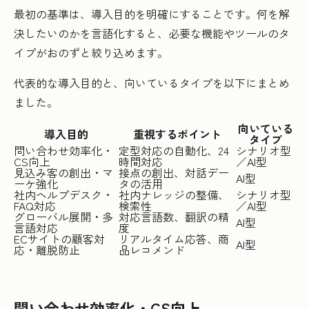
最初の基準は、導入目的を明確にすることです。何を解
決したいのかを言語化すると、必要な機能やツールのタ
イプがおのずと絞り込めます。
代表的な導入目的と、向いているタイプを以下にまとめ
ました。
向いている
導入目的
重視するポイント
タイプ
問い合わせ効率化・
定型対応の自動化、24
シナリオ型
CS向上
時間対応
／AI型
見込み客の創出・マ
接点の創出、対話デー
AI型
ーケ強化
タの活用
社内ヘルプデスク・
社内ナレッジの整備、
シナリオ型
FAQ対応
検索性
／AI型
グローバル展開・多
対応言語数、翻訳の精
AI型
言語対応
度
ECサイトの顧客対
リアルタイム応答、商
AI型
応・離脱防止
品レコメンド
問い合わせ効率化・CS向上