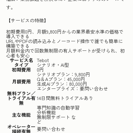
す。
【サービスの特徴】
初期費用0円、月額9,800円からの業界最安水準の価格で
導入できる
URLやPDFの読み込みとノーコード操作で誰でも簡単に
構築できる
月額料金内で回数無制限の有人サポートが受けられ、初
心者も安心
サービス名
Tebot
タイプ
シナリオ・AI型
初期費用
0円
シナリオプラン：9,800円
Q＆Aプラン：45,000円
月額費用
生成AIプラン：80,000円
エンタープライズ：要問い合わせ
無料プラン／
トライアル有
14日間無料トライアルあり
無
専門知識の自動学習
分析機能
主な機能
無制限サポート な
ど
オペレーター
要問い合わせ
接続有無