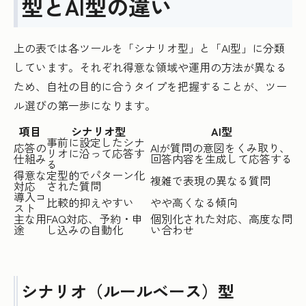
型とAI型の違い
上の表では各ツールを「シナリオ型」と「AI型」に分類
しています。それぞれ得意な領域や運用の方法が異なる
ため、自社の目的に合うタイプを把握することが、ツー
ル選びの第一歩になります。
項目
シナリオ型
AI型
事前に設定したシナ
応答の
AIが質問の意図をくみ取り、
リオに沿って応答す
仕組み
回答内容を生成して応答する
る
得意な
定型的でパターン化
複雑で表現の異なる質問
対応
された質問
導入コ
比較的抑えやすい
やや高くなる傾向
スト
主な用
FAQ対応、予約・申
個別化された対応、高度な問
途
し込みの自動化
い合わせ
シナリオ（ルールベース）型