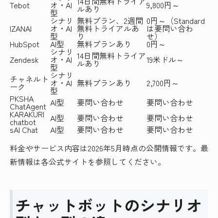
14日間無料トライア
Tebot
オ・AI
9,800円～
ルあり
型
シナリ
無料プラン、2週間
0円～（Standard
IZANAI
オ・AI
無料トライアルあ
は要問い合わ
型
り
せ）
HubSpot
AI型
無料プランあり
0円～
シナリ
14日間無料トライア
Zendesk
オ・AI
19米ドル～
ルあり
型
シナリ
チャネルト
オ・AI
無料プランあり
2,700円～
ーク
型
PKSHA
AI型
要問い合わせ
要問い合わせ
ChatAgent
KARAKURI
AI型
要問い合わせ
要問い合わせ
chatbot
sAI Chat
AI型
要問い合わせ
要問い合わせ
料金やサービス内容は2026年5月時点の公開情報です。最
新情報は各公式サイトを参照してください。
チャットボットのシナリオ