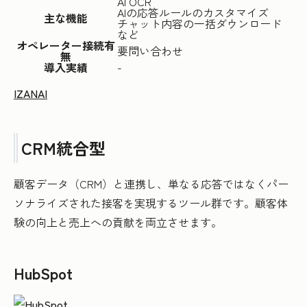
AI OCR
AIの応答ルールのカスタマイズ
主な機能
チャット内容の一括ダウンロード
など
オペレーター接続有
要問い合わせ
無
導入実績
-
IZANAI
CRM統合型
顧客データ（CRM）と連携し、単なる応答ではなくパー
ソナライズされた接客を実現するツール群です。顧客体
験の向上と売上への貢献を両立させます。
HubSpot