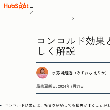
ュ
ニ
メ
コンコルド効果
しく解説
水落 絵理香（みずおち えりか）
最終更新日:
2024年7月31日
コンコルド効果とは、投資を継続しても損失が出ることが