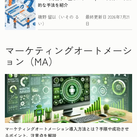
的な手法を紹介
磯野 留以（いその る
最終更新日
2026年7月21
い）
日
マーケティングオートメーシ
ョン（MA）
マーケティングオートメーション導入方法とは？手順や成功させ
るポイント、注意点を解説