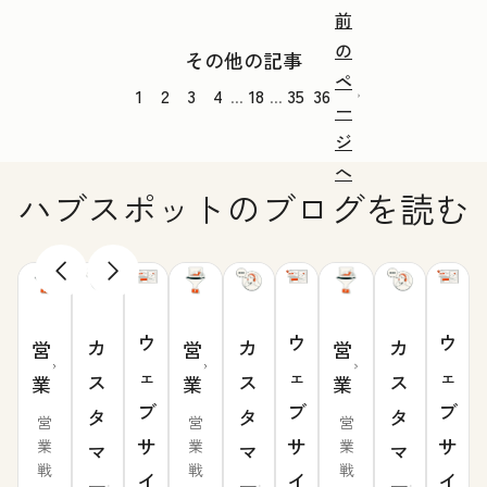
前
の
その他の記事
ペ
1
2
3
4
18
35
36
...
...
ー
ジ
へ
ハブスポットのブログを読む
ウ
ウ
ウ
カ
カ
カ
営
営
営
ェ
ェ
ェ
ス
ス
ス
業
業
業
ブ
ブ
ブ
タ
タ
タ
営
営
営
サ
サ
サ
業
業
業
マ
マ
マ
戦
戦
戦
イ
イ
イ
ー
ー
ー