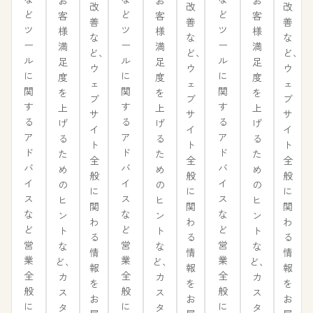
お
お
お
改
改
改
ど
ど
ど
客
客
客
善
善
善
ツ
ツ
ツ
様
様
様
な
な
な
ー
ー
ー
満
満
満
ど、
ど、
ど、
ル
ル
ル
足
足
足
ウ
ウ
ウ
に
に
に
度
度
度
ェ
ェ
ェ
関
関
関
を
を
を
ブ
ブ
ブ
す
す
す
上
上
上
サ
サ
サ
る
る
る
げ
げ
げ
イ
イ
イ
ア
ア
ア
る
る
る
ト
ト
ト
ド
ド
ド
た
た
た
全
全
全
バ
バ
バ
め
め
め
般
般
般
イ
イ
イ
の
の
の
に
に
に
ス
ス
ス
ヒ
ヒ
ヒ
関
関
関
な
な
な
ン
ン
ン
わ
わ
わ
ど
ど
ど
ト
ト
ト
る
る
る
営
営
営
な
な
な
情
情
情
業
業
業
ど、
ど、
ど、
報
報
報
全
全
全
カ
カ
カ
を
を
を
般
般
般
ス
ス
ス
お
お
お
に
に
に
タ
タ
タ