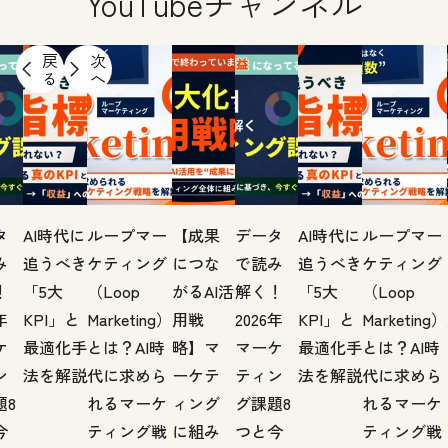
YouTubeチャンネル
戻
次
る
へ
タ
AI時代に
ループマー
【成果
データ
AI時代に
ループマー
み
追うべき
ケティング
につな
で読み
追うべき
ケティング
！
「5大
（Loop
がるAI活
解く！
「5大
（Loop
年
KPI」と
Marketing）
用戦
2026年
KPI」と
Marketing）
ケ
最適化手
とは？AI時
略】マ
マーケ
最適化手
とは？AI時
ン
法を解説
代に求めら
ーケテ
ティン
法を解説
代に求めら
題8
れるマーケ
ィング
グ課題8
れるマーケ
今
ティング戦
に組み
つと今
ティング戦