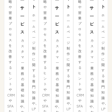
略
略
略
ト
ト
ト
や
や
や
サ
サ
サ
営
営
営
ー
ー
ー
ホ
ホ
ホ
業
業
業
ー
ー
ー
ビ
ビ
ビ
プ
プ
プ
ム
ム
ム
ロ
ロ
ロ
ス
ス
ス
ペ
ペ
ペ
セ
セ
セ
ー
ー
ー
ス
ス
ス
カ
カ
カ
ジ
ジ
ジ
を
を
を
ス
ス
ス
制
制
制
改
改
改
タ
タ
タ
作
作
作
善
善
善
マ
マ
マ
に
に
に
す
す
す
ー
ー
ー
関
関
関
る
る
る
業
業
業
す
す
す
ヒ
ヒ
ヒ
務
務
務
る
る
る
ン
ン
ン
の
の
の
専
専
専
ト
ト
ト
基
基
基
門
門
門
や
や
や
礎
礎
礎
知
知
知
CRM
CRM
CRM
知
知
知
識
識
識
や
や
や
識
識
識
や、
や、
や、
SFA
SFA
SFA
や、
や、
や、
LP
LP
LP
な
な
な