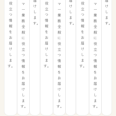
届
届
届
役
役
役
マ
マ
マ
け
け
け
立
立
立
ー
ー
ー
し
し
し
つ
つ
つ
業
業
業
ま
ま
ま
情
情
情
務
務
務
す。
す。
す。
報
報
報
全
全
全
を
を
を
般
般
般
お
お
お
に
に
に
届
届
届
役
役
役
け
け
け
立
立
立
し
し
し
つ
つ
つ
ま
ま
ま
情
情
情
す。
す。
す。
報
報
報
を
を
を
お
お
お
届
届
届
け
け
け
し
し
し
ま
ま
ま
す。
す。
す。