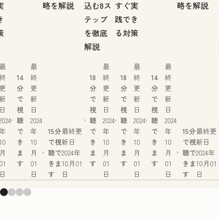
実
略を解説
込む8ス
すぐ実
略を解説
き
テップ
践でき
策
を徹底
る対策
解説
最
最
最
最
最
終
14
終
18
終
18
終
14
終
更
分
更
分
更
分
更
分
更
新
で
新
で
新
で
新
で
新
日
視
日
視
日
視
日
視
日
2024
聴
2024
聴
2024
聴
2024
聴
2024
年
で
年
15分
最終更
で
年
で
年
で
年
15分
最終更
10
き
10
で視
新日
き
10
き
10
き
10
で視
新日
月
ま
月
聴で
2024年
ま
月
ま
月
ま
月
聴で
2024年
01
す
01
きま
10月01
す
01
す
01
す
01
きま
10月01
日
日
す
日
日
日
日
す
日