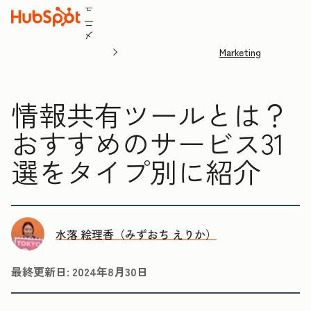
ュ
ニ
メ
Marketing
情報共有ツールとは？
おすすめのサービス31
選をタイプ別に紹介
水落 絵理香（みずおち えりか）
最終更新日:
2024年8月30日