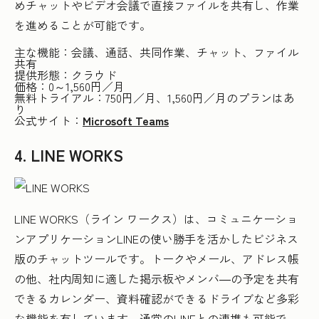
めチャットやビデオ会議で直接ファイルを共有し、作業
を進めることが可能です。
主な機能：会議、通話、共同作業、チャット、ファイル
共有
提供形態：クラウド
価格：0～1,560円／月
無料トライアル：750円／月、1,560円／月のプランはあ
り
公式サイト：
Microsoft Teams
4. LINE WORKS
LINE WORKS（ライン ワークス）は、コミュニケーショ
ンアプリケーションLINEの使い勝手を活かしたビジネス
版のチャットツールです。トークやメール、アドレス帳
の他、社内周知に適した掲示板やメンバ―の予定を共有
できるカレンダー、資料確認ができるドライブなど多彩
な機能を有しています。通常のLINEとの連携も可能で