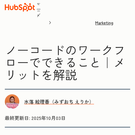
ュ
ニ
メ
Marketing
ノーコードのワークフ
ローでできること｜メ
リットを解説
水落 絵理香（みずおち えりか）
最終更新日:
2025年10月03日