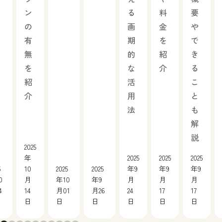
ン
る
料
要
の
画
金
や
有
期
を
で
無
的
紹
き
を
な
介
る
紹
活
こ
介
用
と
法
も
解
説
2025
年
2025
2025
2025
5
10
2025
2025
年9
年9
年9
0
月
年10
年9
月
月
月
4
14
月01
月26
24
17
17
日
日
日
日
日
日