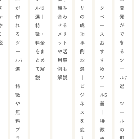
を
が
ル12
組み
リ
タ
開
か
作
選｜
合わ
の
ベ
発
や
れ
特
せる
成
ー
が
く
る
徴・
メリ
功
ス
で
説
ツ
料金
ット
事
お
き
ー
をま
や活
例
す
る
ル7
とめ
用事
22
す
ツ
選
て解
例も
選
め
ー
｜
説
解説
｜
ツ
ル7
特
ビ
ー
選
徴
ジ
ル5
｜
や
ネ
選
ツ
無
ス
｜
ー
料
を
特
ル
プ
変
徴
の
ラ
え
や
概