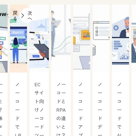
戻
次
る
へ
ー
ノ
EC
ノー
ノ
ノ
ノ
ー
ー
サイ
コー
ー
ー
ー
と
コ
ト向
ドと
コ
コ
コ
？
ー
けノ
RPA
ー
ー
ー
味
ド
ーコ
の違
ド
ド
ド
メ
で
ード
いと
ア
デ
で
ッ
LP
ツー
は？
プ
ー
AI