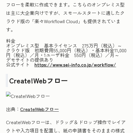
フローを柔軟に作成できます。こちらのオンプレミス型
は主に大企業向けですが、スモールスタートに適したク
ラウド版の「楽々WorkflowII Cloud」も提供されていま
す。
料金
オンプレミス型 基本ライセンス 275万円（税込）～
クラウド版 初期費用55,000円（税込）・基本料金11,000
円（税込）／月・1ユーザ料金 550円（税込）／月～
デモサイトの提供あり
公式サイト
https://www.sei-info.co.jp/workflow/
Create!Webフロー
出典：
Create!Webフロー
Create!Webフローは、ドラッグ＆ドロップ操作でレイア
ウトや入力項目を配置し、紙の申請書をそのままの様式