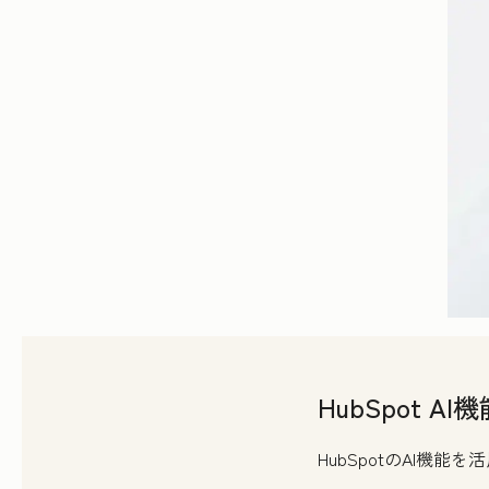
HubSpot A
HubSpotのAI