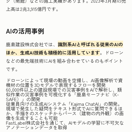
グ（南館）などの施工実績があります。2023年3月期の売
上高は2兆3,915億円です。
AIの活用事例
鹿島建設株式会社では、
識別系AIと呼ばれる従来のAIの
ほか、生成AI技術も積極的に活用しています
。ドローン
などの最先端技術にAIを組み合わせているのもポイント
です。
ドローンによって現場の動画を空撮し、AI画像解析で資
機材の位置を3Dモデルで表現するフローを開発
60,000件以上の建設現場での災害事例をAIで解析し、類
似作業の災害事例を可視化する「鹿島セーフナビ（K-
SAFE）」の開発
従業員向けの生成AIシステム「Kajima ChatAI」の開発。
現場で発生した疑問をテキスト形式でAIに質問できるほ
か、手描きのスケッチからパース（建物の内外観）の画
像を生成することも可能
FastLabel株式会社を通じて、AIモデルの学習に不可欠な
アノテーションデータを取得