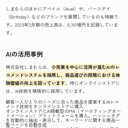
しまむらのほかにアベイル（Avail）や、バースデイ
（Birthday）などのブランドを展開しているのも特徴で
す。2023年2月期の売上高は、6,161億円を記録していま
す。
AIの活用事例
株式会社しまむらは、
小売業を中心に活用が進むAIのレ
コメンドシステムを採用し、商品選びの段階における体
験価値の向上を図っています
。特にオンラインストアに
は、AI技術を積極的に採用しています。
顧客一人ひとりのニーズに合った商品を提案するAIレコ
メンド技術をオンラインストアに導入
オンラインストアにAI搭載型のMA（マーケティングオー
トメーション）プラットフォームを導入。ハッシュタグ
を自動的に抽出・表示して、キーワードに関する商品一
覧ページを自動生成