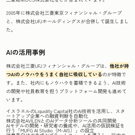
2005年に株式会社三菱東京フィナンシャル・グループ
と、株式会社UFJホールディングスが合併して誕生しまし
た。
AIの活用事例
株式会社三菱UFJフィナンシャル・グループは、
他社が持
つAIのノウハウをうまく自社に吸収している
のが特徴で
す。また、社内にもノウハウを蓄積できるよう、AI技術
の開発や社員教育を担うプラットフォーム開発も進めて
います。
イスラエルのLiquidity Capital社のAI技術を活用し、スタ
ートアップ企業への融資判断を自動化
株式会社AVILENとのAIデータ分析ツールの共同開発
AIモデルの開発・研究者の養成や、AI活用の仮説検証を
行う「MUFG AI Studio（M-AIS）」の設立