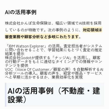
AIの活用事例
株式会社かんぽ生命保険は、幅広い領域でAI技術を採用
しているのが特徴です。次の事例のように、
対応領域は
審査業務や顧客分析など多岐にわたります
。
「IBM Watson Explorer」の活用。査定担当者がシステム
に問い合わせることで、学習結果にもとづく査定の推定
結果を提示
株式会社Godotが提供する「ナッジAI」を活用し、顧客
の行動データをもとに適切なタイミングでの情報やコン
テンツを提供
VOC（Voice Of Customer／顧客の声）を自動解析するAI
分析ツールの導入。顧客の声を、経営や商品・サービス
へと早期に活かせるほか、業務効率化を実現
AIの活用事例（不動産・建
設業）