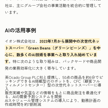
社は、主にグループ会社の事業活動を統合的に管理して
います。
AIの活用事例
イオン株式会社は、
2023年7月から展開中の次世代ネッ
トスーパー「Green Beans（グリーンビーンズ）」を中
心に、数多くのAI技術を事業へと取り入れ始めていま
す
。特に次のような取り組みは、バックヤードや商品開
発の業務効率化に大きく寄与しています。
英Ocado Group PLC社と提携し、50点の商品を約6分でピ
ッキングできるAI搭載型のロボットを、CFC（顧客フル
フィルメントセンター）型の次世代ネットスーパーに導
入
販売実績や気温などの情報をもとに商品発注を最適化す
る、AIの需要予測システムを開発
AIスケジュール管理システムの導入により、勤務計画の
作成時間を約7割削減