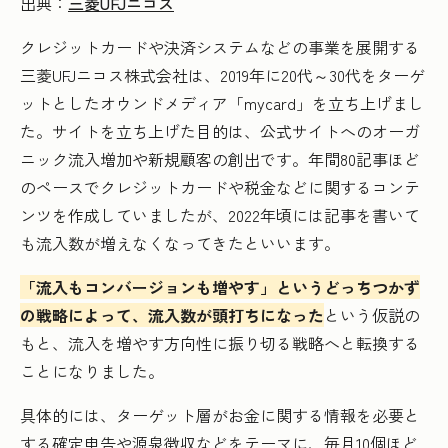
出典：
三菱UFJニコス
クレジットカードや決済システムなどの事業を展開する
三菱UFJニコス株式会社は、2019年に20代～30代をターゲ
ットとしたオウンドメディア「mycard」を立ち上げまし
た。サイトを立ち上げた目的は、公式サイトへのオーガ
ニック流入増加や新規顧客の創出です。年間80記事ほど
のペースでクレジットカードや税金などに関するコンテ
ンツを作成していましたが、2022年頃には記事を書いて
も流入数が増えなくなってきたといいます。
「流入もコンバージョンも増やす」というどっちつかず
の戦略によって、流入数が頭打ちになった
という仮説の
もと、流入を増やす方向性に振り切る戦略へと転換する
ことになりました。
具体的には、ターゲット層がお金に関する情報を必要と
する確定申告や源泉徴収などをテーマに、毎月10個ほど