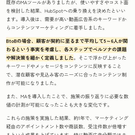
既存のMAツールがありましたが、使いやすさやコスト面
を検討した結果、HubSpotへの乗り換えを決めたといい
ます。導入後は、需要が高い動画広告系のキーワードか
らコンテンツマーケティングに着手しました。
BtoBの場合、顧客が契約に至るまで平均して5～6人が関
わるという事実を考慮し、各ステップでペルソナの課題
や解決策を細かく定義しました
。そこで浮かび上がった
キーワードやメッセージをコンテンツに反映すること
で、潜在顧客や見込み客のニーズに合ったコンテンツ制
作が可能になりました。
また、MAを導入したことで、施策の振り返りに必要な数
値の計測が可能になったことも大きな変化です。
これらの施策を実施した結果、約1年で、マーケティング
経由のアポイントメント数や商談数、受注件数が倍増す
るという成果を上げています。特に動画広告分野ではキ