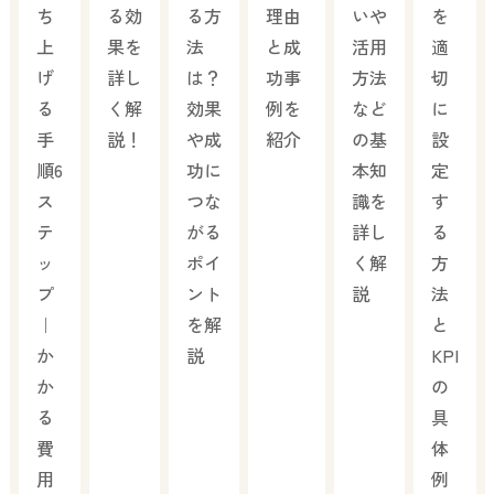
ち
る効
る方
理由
いや
を
上
果を
法
と成
活用
適
げ
詳し
は？
功事
方法
切
る
く解
効果
例を
など
に
手
説！
や成
紹介
の基
設
順6
功に
本知
定
ス
つな
識を
す
テ
がる
詳し
る
ッ
ポイ
く解
方
プ
ント
説
法
｜
を解
と
か
説
KPI
か
の
る
具
費
体
用
例