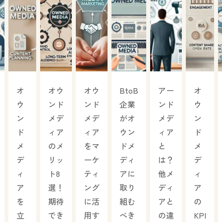
オ
オウ
オウ
BtoB
アー
オ
ウ
ンド
ンド
企業
ンド
ウ
ン
メデ
メデ
がオ
メデ
ン
ド
ィア
ィア
ウン
ィア
ド
メ
のメ
をマ
ドメ
と
メ
デ
リッ
ーケ
ディ
は？
デ
ィ
ト8
ティ
アに
他メ
ィ
ア
選！
ング
取り
ディ
ア
を
期待
に活
組む
アと
の
立
でき
用す
べき
の違
KPI