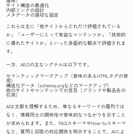
遷移）
サイト構造の最適化
内部リンクの設計
メタデータの適切な設定
これらは主に「他サイトからどれだけ評価されている
か」「ユーザーにとって有益なコンテンツか」「技術的
に優れたサイトか」といった多面的な観点で評価されま
す。
一方、AEOの主なシグナルは以下です。
セマンティックマークアップ（意味のあるHTMLタグの使
用）
構造化データ（schema.orgなどのマークアップ）
他のサイトやコンテンツでの言及（ブランドや製品名の
引用）
AIは文脈を理解するため、単なるキーワードの羅列では
なく、情報同士の関係性や意味的なつながりを示すこと
が求められます。また、FAQスキーマやHow-toスキーマ
など、質問と回答の対応関係を明示することで、AIによ