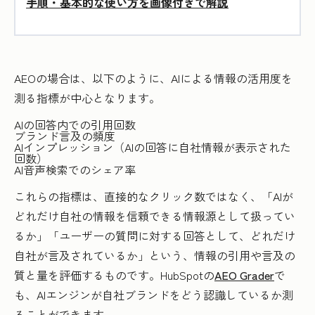
手順・基本的な使い方を画像付きで解説
AEOの場合は、以下のように、AIによる情報の活用度を
測る指標が中心となります。
AIの回答内での引用回数
ブランド言及の頻度
AIインプレッション（AIの回答に自社情報が表示された
回数）
AI音声検索でのシェア率
これらの指標は、直接的なクリック数ではなく、「AIが
どれだけ自社の情報を信頼できる情報源として扱ってい
るか」「ユーザーの質問に対する回答として、どれだけ
自社が言及されているか」という、情報の引用や言及の
質と量を評価するものです。HubSpotの
AEO Grader
で
も、AIエンジンが自社ブランドをどう認識しているか測
ることができます。