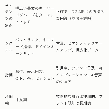
コン
幅広い長文のキーワー
テン
正確で、Q＆A形式の直接的
ドグループをターゲッ
ツの
な回答（簡潔＋詳細）
トとする
焦点
バックリンク、キーワ
シグ
言及、セマンティックマー
ード指標、ドメインオ
ナル
クアップ、構造化データ
ーソリティ
引用率、ブランド言及、AI
順位、表示回数、
指標
インプレッション、AI音声
CTR、PV、セッション
のシェア
時間
技術的な対応は短期的、ブ
中長期
軸
ランド認知は長期的