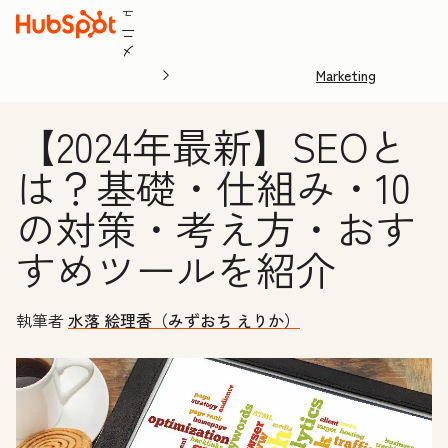
ュ
ニ
メ
Marketing
【2024年最新】SEOと
は？基礎・仕組み・10
の対策・考え方・おす
すめツールを紹介
執筆者
水落 絵理香（みずおち えりか）