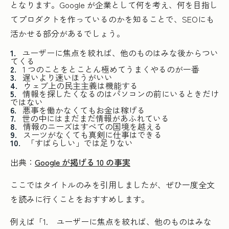
となります。Google が企業として何を考え、何を目指し
てプロダクトを作っているのかを知ることで、SEOにも
活かせる部分があるでしょう。
ユーザーに焦点を絞れば、他のものはみな後からつい
てくる
1 つのことをとことん極めてうまくやるのが一番
遅いより速いほうがいい
ウェブ上の民主主義は機能する
情報を探したくなるのはパソコンの前にいるときだけ
ではない
悪事を働かなくてもお金は稼げる
世の中にはまだまだ情報があふれている
情報のニーズはすべての国境を越える
スーツがなくても真剣に仕事はできる
「すばらしい」では足りない
出典：
Google が掲げる 10 の事実
ここではタイトルのみを引用しましたが、ぜひ一度全文
を読みに行くことをおすすめします。
例えば「1. ユーザーに焦点を絞れば、他のものはみな