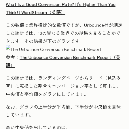
What Is a Good Conversion Rate? It's Higher Than You
Think! | WordStream（英語）
この数値は業界横断的な数値ですが、Unbounce社が測定
した統計では、10の異なる業界での結果を見ることがで
きます。その結果が下のグラフです。
参考：
The Unbounce Conversion Benchmark Report（英
語）
この統計では、ランディングページからリード（見込み
客）に転換した割合をコンバージョン率として算出し、
中央値と平均値をグラフにしています。
なお、グラフの上半分が平均値、下半分が中央値を意味
しています。
高い中央値を出しているのは、