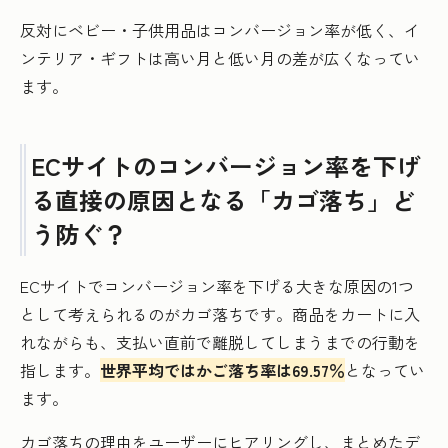
反対にベビー・子供用品はコンバージョン率が低く、イ
ンテリア・ギフトは高い月と低い月の差が広くなってい
ます。
ECサイトのコンバージョン率を下げ
る直接の原因となる「カゴ落ち」ど
う防ぐ？
ECサイトでコンバージョン率を下げる大きな原因の1つ
として考えられるのがカゴ落ちです。商品をカートに入
れながらも、支払い直前で離脱してしまうまでの行動を
指します。
世界平均ではかご落ち率は69.57％
となってい
ます。
カゴ落ちの理由をユーザーにヒアリングし、まとめたデ