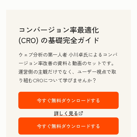
コンバージョン率最適化
(CRO) の基礎完全ガイド
ウェブ分析の第一人者 小川卓氏によるコンバ
ージョン率改善の資料と動画のセットです。
運営側の主観だけでなく、ユーザー視点で取
り組むCROについて学びませんか？
今すぐ無料ダウンロードする
詳しく見る
今すぐ無料ダウンロードする