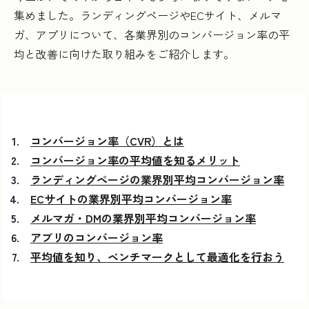
集めました。ランディングページやECサイト、メルマ
ガ、アプリについて、各業界別のコンバージョン率の平
均と改善に向けた取り組みをご紹介します。
コンバージョン率（CVR）とは
コンバージョン率の平均値を知るメリット
ランディングページの業界別平均コンバージョン率
ECサイトの業界別平均コンバージョン率
メルマガ・DMの業界別平均コンバージョン率
アプリのコンバージョン率
平均値を知り、ベンチマークとして最適化を行おう