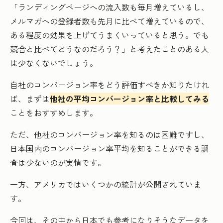
「ランディングページへの流入数も毎月増えているし、
メルマガへの登録者数も先月に比べて増えているので、
ある程度の効果を上げてうまくいっていると思う。でも
競合と比べてどうなのだろう？」と考えたことのある人
は少なくないでしょう。
自社のコンバージョン率をどう評価すべきか知りたけれ
ば、まずは
他社の平均コンバージョン率と比較してみる
ことをおすすめします。
ただ、他社のコンバージョン率を知るのは困難ですし、
日本国内のコンバージョン率平均を知ることができる調
査は少ないのが実情です。
一方、アメリカではいくつかの統計が公開されていま
す。
今回は、その中から日本でも参考になりそうなデータを