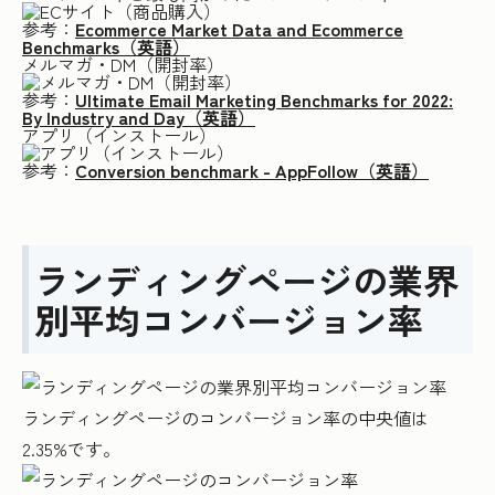
参考：
Ecommerce Market Data and Ecommerce
Benchmarks（英語）
メルマガ・DM（開封率）
参考：
Ultimate Email Marketing Benchmarks for 2022:
By Industry and Day（英語）
アプリ（インストール）
参考：
Conversion benchmark - AppFollow（英語）
ランディングページの業界
別平均コンバージョン率
ランディングページのコンバージョン率の中央値は
2.35%です。