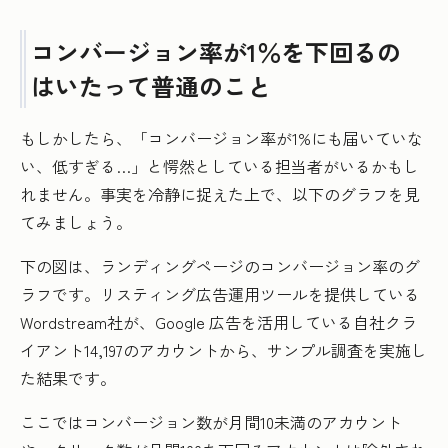
コンバージョン率が1％を下回るの
はいたって普通のこと
もしかしたら、「コンバージョン率が1%にも届いていな
い、低すぎる…」と愕然としている担当者がいるかもし
れません。事実を冷静に捉えた上で、以下のグラフを見
てみましょう。
下の図は、ランディングページのコンバージョン率のグ
ラフです。リスティング広告運用ツールを提供している
Wordstream社が、Google 広告を活用している自社クラ
イアント14,197のアカウントから、サンプル調査を実施し
た結果です。
ここではコンバージョン数が月間10未満のアカウント