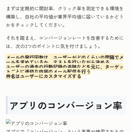
まずは定期的に開封率、クリック率を測定できる環境を
構築し、自社の平均値が業界平均値に届いているかどう
かをチェックしてください。
それを踏まえ、コンバージョンレートを改善するために
は、次の3つのポイントに気を付けましょう。
メールの発行回数は、ユーザーがどのくらいの間隔でメ
ールを求めているか、テストを行いながら決める
ユーザーの過去の行動記録の追跡などを元に、ターゲッ
トごとに適切な内容のメール配信を行う
件名はユーザーにカスタマイズする
アプリのコンバージョン率
アプリで「コンバージョン」という言葉が使用されるの