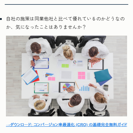
自社の施策は同業他社と比べて優れているのかどうなの
か、気になったことはありませんか？