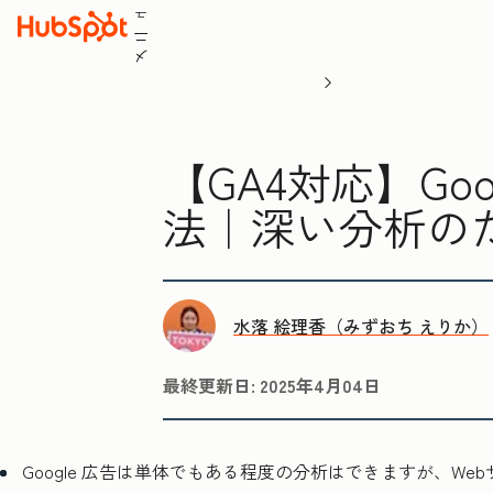
ュ
ニ
メ
【GA4対応】Go
法｜深い分析の
水落 絵理香（みずおち えりか）
最終更新日:
2025年4月04日
Google 広告は単体でもある程度の分析はできますが、Web