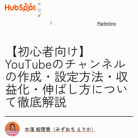
ュ
ニ
メ
Marketing
【初心者向け】
YouTubeのチャンネル
の作成・設定方法・収
益化・伸ばし方につい
て徹底解説
水落 絵理香（みずおち えりか）