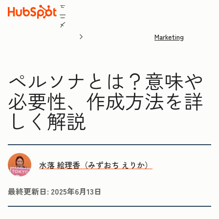
ュ
ニ
メ
Marketing
ペルソナとは？意味や
必要性、作成方法を詳
しく解説
水落 絵理香（みずおち えりか）
最終更新日:
2025年6月13日