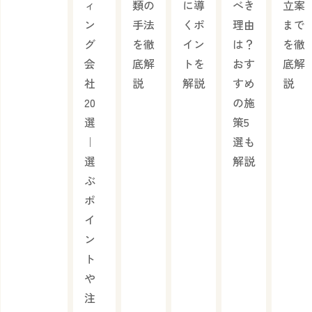
ィ
類の
に導
べき
立案
ン
手法
くポ
理由
まで
グ
を徹
イン
は？
を徹
会
底解
トを
おす
底解
社
説
解説
すめ
説
20
の施
選
策5
｜
選も
選
解説
ぶ
ポ
イ
ン
ト
や
注