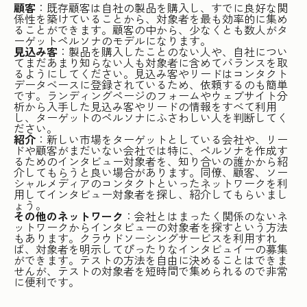
顧客
：既存顧客は自社の製品を購入し、すでに良好な関
係性を築けていることから、対象者を最も効率的に集め
ることができます。顧客の中から、少なくとも数人がタ
ーゲットペルソナのモデルになります。
見込み客
：製品を購入したことのない人や、自社につい
てまだあまり知らない人も対象者に含めてバランスを取
るようにしてください。見込み客やリードはコンタクト
データベースに登録されているため、依頼するのも簡単
です。ランディングページのフォームやウェブサイト分
析から入手した見込み客やリードの情報をすべて利用
し、ターゲットのペルソナにふさわしい人を判断してく
ださい。
紹介
：新しい市場をターゲットとしている会社や、リー
ドや顧客がまだいない会社では特に、ペルソナを作成す
るためのインタビュー対象者を、知り合いの誰かから紹
介してもらうと良い場合があります。同僚、顧客、ソー
シャルメディアのコンタクトといったネットワークを利
用してインタビュー対象者を探し、紹介してもらいまし
ょう。
その他のネットワーク
：会社とはまったく関係のないネ
ットワークからインタビューの対象者を探すという方法
もあります。クラウドソーシングサービスを利用すれ
ば、対象者を明示してぴったりなインタビュイーの募集
ができます。テストの方法を自由に決めることはできま
せんが、テストの対象者を短時間で集められるので非常
に便利です。