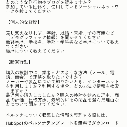
どのような刊行物やブログを読みますか？
参加している団体や、使用しているソーシャルネットワ
ークを教えてください
【個人的な経歴】
差し支えなければ、年齢、既婚・未婚、子の有無など
（デモグラフィック情報）を聞かせてください
最終学歴、学校名、学部・学科名など学歴について教え
てください
職歴について教えてください
【購買行動】
購入の検討中に、業者とどのような方法（メール、電
話、面会）で連絡を取りたいですか？
メーカーや製品について知りたいとき、インターネット
を利用しますか？利用する場合、どの方法で情報を検索
しますか？
最近何か購入しましたか？購入の検討を始めた理由、商
品の評価、比較方法、最終的にその商品を選んだ理由な
どについて聞かせてください。
ペルソナについて収集した情報を整理する際には、
HubSpotのペルソナテンプレートを無料でダウンロード