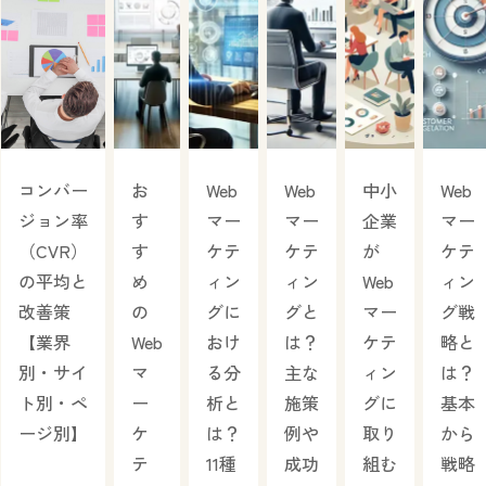
コンバー
お
Web
Web
中小
Web
ジョン率
す
マー
マー
企業
マー
（CVR）
す
ケテ
ケテ
が
ケテ
の平均と
め
ィン
ィン
Web
ィン
改善策
の
グに
グと
マー
グ戦
【業界
Web
おけ
は？
ケテ
略と
別・サイ
マ
る分
主な
ィン
は？
ト別・ペ
ー
析と
施策
グに
基本
ージ別】
ケ
は？
例や
取り
から
テ
11種
成功
組む
戦略