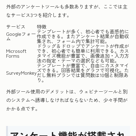
外部のアンケートツールも多数ありますが、ここでは主
なサービス3つを紹介します。
サービス
特徴
テンプレートが多く、初心者でも直感的に
Googleフォー
作成できる。またアンケート結果が自動収
ム
集され、フォーム内で集計可能。
ドラッグ＆ドロップでアンケートが作成が
Microsoft
でき、初心者でも簡単に利用できる。カス
Forms
タマイズ機能が豊富で、画像追加・入力方
法の指定・テーマの選択なども可能。
テンプレートが豊富で、自由にカスタマイ
ズできる。回答結果をグラフで可視化。た
SurveyMonkey
だし無料プランでは質問数は10個と制限あ
り。
外部ツール使用のデメリットは、ウェビナーツールと別
のシステムへ誘導しなければならないため、少々手間が
かかる点です。
アンケート機能が搭載され