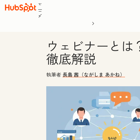
ュ
ニ
メ
ウェビナーとは
徹底解説
執筆者
長島 茜（ながしま あかね）