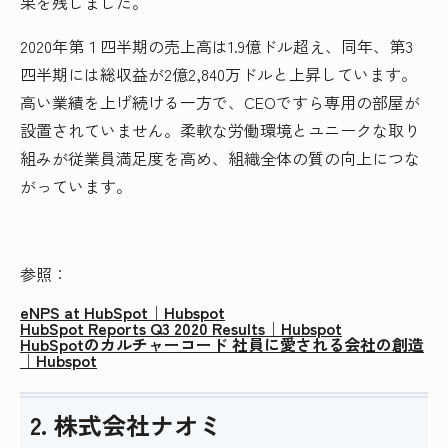
果を残しました。
2020年第１四半期の売上高は1.9億ドル超え、同年、第3
四半期には総収益が2億2,840万ドルと上昇しています。
高い業績を上げ続ける一方で、CEOですら専用の部屋が
設置されていません。柔軟な労働環境とユニークな取り
組みが従業員満足度を高め、組織全体の質の向上につな
がっています。
参照：
eNPS at HubSpot｜Hubspot
HubSpot Reports Q3 2020 Results｜Hubspot
HubSpotのカルチャーコード 社員に愛される会社の創造
｜Hubspot
2. 株式会社ナオミ