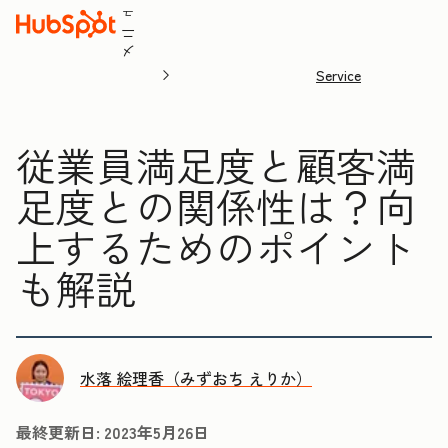
ュ
ニ
メ
Service
従業員満足度と顧客満
足度との関係性は？向
上するためのポイント
も解説
水落 絵理香（みずおち えりか）
最終更新日:
2023年5月26日