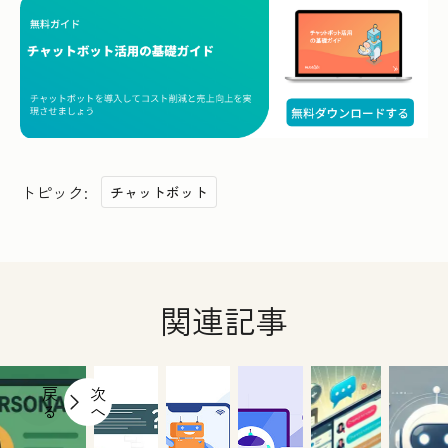
トピック:
チャットボット
関連記事
戻
次
る
へ