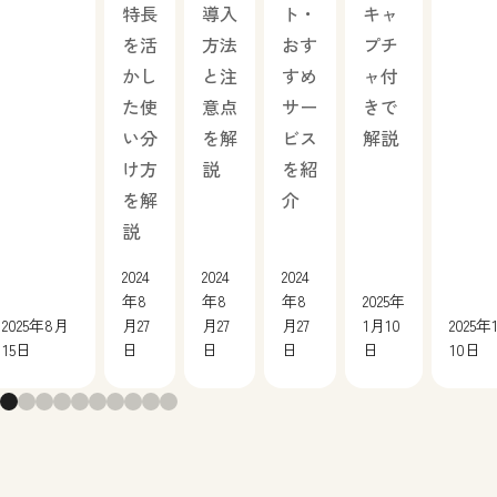
特長
導入
ト・
キャ
を活
方法
おす
プチ
かし
と注
すめ
ャ付
た使
意点
サー
きで
い分
を解
ビス
解説
け方
説
を紹
を解
介
説
2024
2024
2024
年8
年8
年8
2025年
2025年8月
月27
月27
月27
1月10
2025年
15日
日
日
日
日
10日