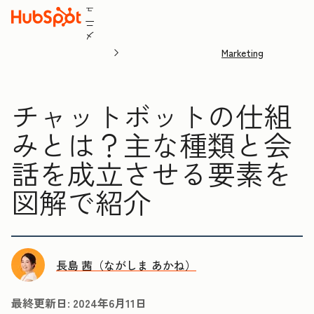
ュ
ニ
メ
Marketing
チャットボットの仕組
みとは？主な種類と会
話を成立させる要素を
図解で紹介
長島 茜（ながしま あかね）
最終更新日:
2024年6月11日