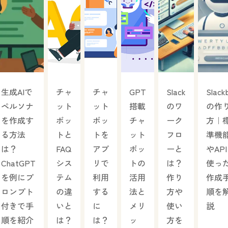
生成AIで
チャ
チャ
GPT
Slack
Slack
ペルソナ
ット
ット
搭載
のワ
の作
を作成す
ボッ
ボッ
チャ
ーク
方｜
る方法
トと
トを
ット
フロ
準機
は？
FAQ
アプ
ボッ
ーと
やAP
ChatGPT
シス
リで
トの
は？
使っ
を例にプ
テム
利用
活用
作り
作成
ロンプト
の違
する
法と
方や
順を
付きで手
いと
に
メリ
使い
説
順を紹介
は？
は？
ッ
方を