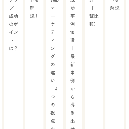
プ｜
解
マ
功
【一
解説
成功
説！
ー
事
覧比
のポ
ケ
例
較】
イン
テ
10
ト
ィ
選
は？
ン
｜
グ
最
の
新
違
事
い
例
｜4
か
つ
ら
の
導
視
き
点
出
か
せ