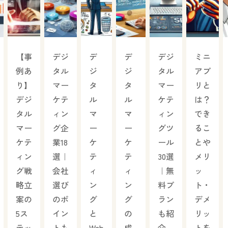
【事
デジ
デ
デ
デジ
ミニ
例あ
タル
ジ
ジ
タル
アプ
り】
マー
タ
タ
マー
リと
デジ
ケテ
ル
ル
ケテ
は？
タル
ィン
マ
マ
ィン
でき
マー
グ企
ー
ー
グツ
るこ
ケテ
業18
ケ
ケ
ール
とや
ィン
選｜
テ
テ
30選
メリ
グ戦
会社
ィ
ィ
｜無
ッ
略立
選び
ン
ン
料プ
ト・
案の
のポ
グ
グ
ラン
デメ
5ス
イン
と
の
も紹
リッ
テッ
トも
Web
成
介
トを