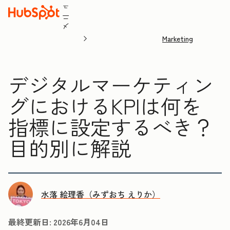
ュ
ニ
メ
Marketing
デジタルマーケティン
グにおけるKPIは何を
指標に設定するべき？
目的別に解説
水落 絵理香（みずおち えりか）
最終更新日:
2026年6月04日