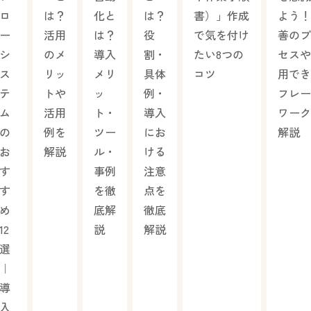
ロ
は？
化と
は？
書）」作成
よう！
ー
活用
は？
役
で気を付け
善のプ
シ
のメ
導入
割・
たい8つの
セスや
ス
リッ
メリ
具体
コツ
用でき
テ
トや
ッ
例・
フレー
ム
活用
ト・
導入
ワーク
の
例を
ツー
にお
解説
お
解説
ル・
ける
す
事例
注意
す
を徹
点を
め
底解
徹底
12
説
解説
選
｜
導
入