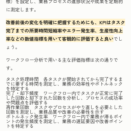
標）を設定し、業務プロセスの進捗状況や成果を定期的
に測定します。
改善前後の変化を明確に把握するためにも、KPIはタスク
完了までの所要時間短縮率やエラー発生率、生産性向上
率などの数値指標を用いて客観的に評価すると良い
でし
ょう。
ワークフロー分析で用いる主な評価指標は次の通りで
す。
タスク処理時間 各タスクが開始されてから完了するま
でに要する時間を測定し、業務の効率性やボトルネック
を特定する
完了・却下頻度 ワークフロー内でタスクが正常に完了
した回数と却下された回数を分析し、プロセスの成功率
や問題点を評価する
再作業回数 タスクやプロセスがやり直しを必要とした
回数を測定し、業務品質や改善の必要性を示す
ボトルネック発生率 ワークフロー内で業務が滞るポイ
ントの発生頻度を測定し、業務の遅延要因や改善ポイン
トを特定する