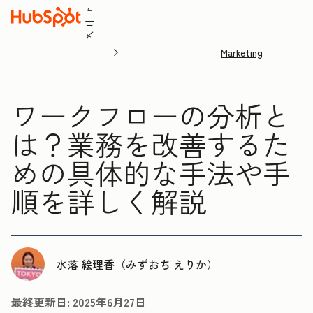
ュ
ニ
メ
Marketing
ワークフローの分析と
は？業務を改善するた
めの具体的な手法や手
順を詳しく解説
水落 絵理香（みずおち えりか）
最終更新日:
2025年6月27日