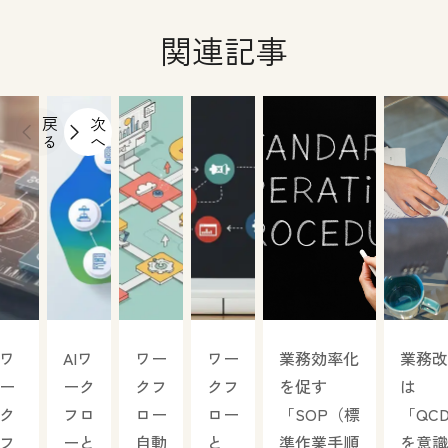
関連記事
戻
次
る
へ
ワ
AIワ
ワー
ワー
業務効率化
業務改
ー
ーク
クフ
クフ
を促す
は
ク
フロ
ロー
ロー
「SOP（標
「QC
フ
ーと
自動
と
準作業手順
を意識