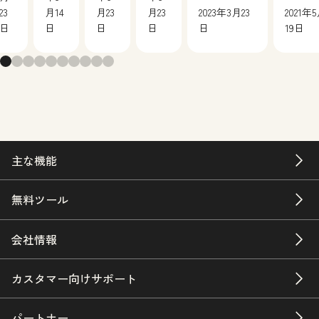
23
月14
月23
月23
2023年3月23
2021年
日
日
日
日
日
19日
主な機能
無料ツール
会社情報
カスタマー向けサポート
パートナー