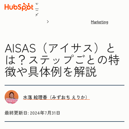
ュ
ニ
メ
Marketing
AISAS（アイサス）と
は？ステップごとの特
徴や具体例を解説
水落 絵理香（みずおち えりか）
最終更新日:
2024年7月31日