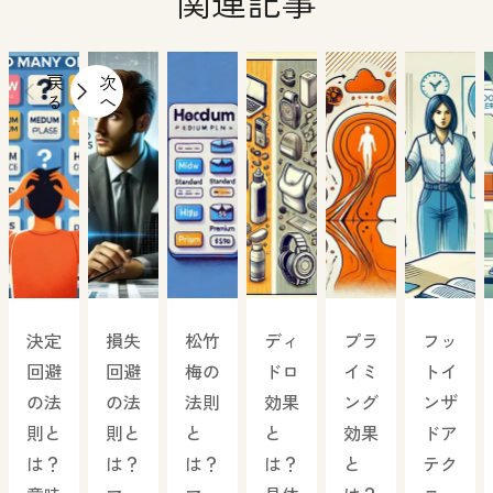
関連記事
戻
次
る
へ
決定
損失
松竹
ディ
プラ
フッ
回避
回避
梅の
ドロ
イミ
トイ
の法
の法
法則
効果
ング
ンザ
則と
則と
と
と
効果
ドア
は？
は？
は？
は？
と
テク