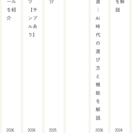
ール
ツ
介
選
を解
を紹
【サ
｜
説
介
ンプ
AI
ルあ
時
り】
代
の
選
び
方
と
機
能
を
解
説
2026
2026
2025
2026
2024