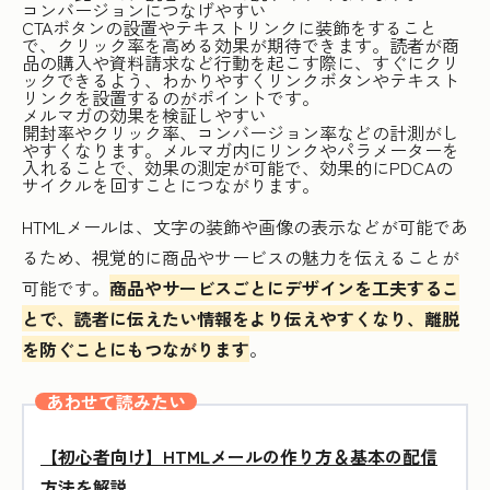
コンバージョンにつなげやすい
CTAボタンの設置やテキストリンクに装飾をすること
で、クリック率を高める効果が期待できます。読者が商
品の購入や資料請求など行動を起こす際に、すぐにクリ
ックできるよう、わかりやすくリンクボタンやテキスト
リンクを設置するのがポイントです。
メルマガの効果を検証しやすい
開封率やクリック率、コンバージョン率などの計測がし
やすくなります。メルマガ内にリンクやパラメーターを
入れることで、効果の測定が可能で、効果的にPDCAの
サイクルを回すことにつながります。
HTMLメールは、文字の装飾や画像の表示などが可能であ
るため、視覚的に商品やサービスの魅力を伝えることが
可能です。
商品やサービスごとにデザインを工夫するこ
とで、読者に伝えたい情報をより伝えやすくなり、離脱
を防ぐことにもつながります
。
あわせて読みたい
【初心者向け】HTMLメールの作り方＆基本の配信
方法を解説