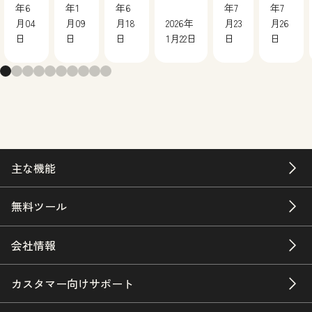
年6
年1
年6
年7
年7
月04
月09
月18
2026年
月23
月26
日
日
日
1月22日
日
日
主な機能
無料ツール
会社情報
カスタマー向けサポート