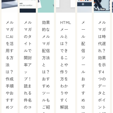
メル
メル
効果
HTML
メ
メル
マガ
マガ
的な
メー
ー
マガ
にAI
のタ
メル
ルと
ル
は時
を活
イト
マガ
は？
配
代遅
用す
ルで
配信
でき
信
れ？
る方
開封
方法
るこ
ツ
効果
法
率ア
と
とや
ー
を示
は？
ッ
は？
作り
ル
す4
作成
プ！
おす
方を
お
つの
手順
読ま
すめ
わか
す
デー
やお
れる
ツー
りや
す
タと
すす
件名
ルも
すく
め
ポイ
めツ
のコ
ご紹
解説
10
ント