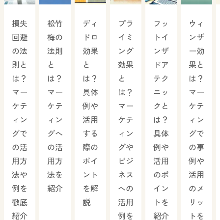
損失
松竹
ディ
プラ
フッ
ウィ
回避
梅の
ドロ
イミ
トイ
ンザ
の法
法則
効果
ング
ンザ
ー効
則と
と
と
効果
ドア
果と
は？
は？
は？
と
テク
は？
マー
マー
具体
は？
ニッ
マー
ケテ
ケテ
例や
マー
クと
ケテ
ィン
ィン
活用
ケテ
は？
ィン
グで
グへ
する
ィン
具体
グで
の活
の活
際の
グや
例や
の事
用方
用方
ポイ
ビジ
活用
例や
法や
法を
ント
ネス
のポ
活用
例を
紹介
を解
への
イン
のメ
徹底
説
活用
トを
リッ
紹介
例を
紹介
トを