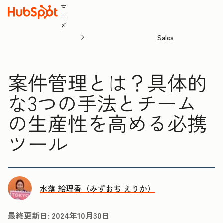
ュ
ニ
メ
Sales
案件管理とは？具体的
な3つの手法とチーム
の生産性を高める必携
ツール
水落 絵理香（みずおち えりか）
最終更新日:
2024年10月30日