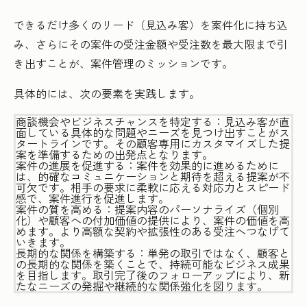
できるだけ多くのリード（見込み客）を案件化に持ち込
み、さらにその案件の受注金額や受注数を最大限まで引
き出すことが、案件管理のミッションです。
具体的には、次の要素を実践します。
商談機会やビジネスチャンスを特定する：見込み客が直
面している具体的な問題やニーズを見つけ出すことがス
タートラインです。その顧客専用にカスタマイズした提
案を準備するための出発点となります。
案件の進展を促進する：案件を効果的に進めるために
は、的確なコミュニケーションと期待を超える提案が不
可欠です。相手の要求に柔軟に応える対応力とスピード
感で、案件進行を促進します。
案件の質を高める：提案内容のパーソナライズ（個別
化）や顧客への付加価値の提供により、案件の価値を高
めます。より高額な契約や拡張性のある受注へつなげて
いきます。
長期的な関係を構築する：単発の取引ではなく、顧客と
の長期的な関係を築くことで、持続可能なビジネス成果
を目指します。取引完了後のフォローアップにより、新
たなニーズの発掘や継続的な関係強化を図ります。