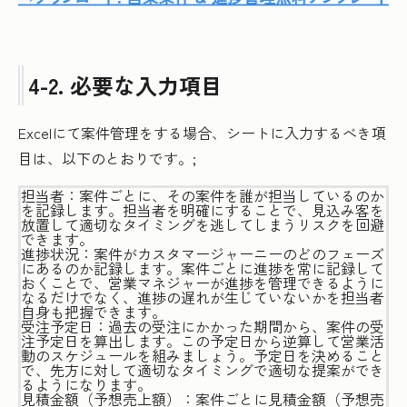
4-2. 必要な入力項目
Excelにて案件管理をする場合、シートに入力するべき項
目は、以下のとおりです。;
担当者：案件ごとに、その案件を誰が担当しているのか
を記録します。担当者を明確にすることで、見込み客を
放置して適切なタイミングを逃してしまうリスクを回避
できます。
進捗状況：案件がカスタマージャーニーのどのフェーズ
にあるのか記録します。案件ごとに進捗を常に記録して
おくことで、営業マネジャーが進捗を管理できるように
なるだけでなく、進捗の遅れが生じていないかを担当者
自身も把握できます。
受注予定日：過去の受注にかかった期間から、案件の受
注予定日を算出します。この予定日から逆算して営業活
動のスケジュールを組みましょう。予定日を決めること
で、先方に対して適切なタイミングで適切な提案ができ
るようになります。
見積金額（予想売上額）：案件ごとに見積金額（予想売