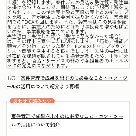
上額）を記録します。案件ごとの見込み受注額と受注率
を掛け合わせることで、期待値としての予想売上額を立
てられます。この予想売上額と実際の売上とのギャップ
を比較し、差が発生した要因を振り返りながら、営業部
門でのPDCAを回します。また、経営陣はこの見積金額
をもとに、業拡大のためにどれだけ事投資を増やせばよ
いのか、事業戦略を立てていきます。
失注理由：失注した場合（受注に至らなかった場合）
は、その理由を案件ごとに明記します。「価格／機能／
競合／その他」といった形で、Excelのドロップダウン
リスト機能を活用すると良いでしょう。失注の要因には
潜在的な課題が隠されている場合があるため、丁寧に分
析すると、商品・サービスの弱みや各担当者のボトルネ
ックの発見につながります。
出典：
案件管理で成果を出すのに必要なこと・コツ・ツ
ールの活用について紹介
より再編
あわせて読みたい
案件管理で成果を出すのに必要なこと・コツ・ツー
ルの活用について紹介