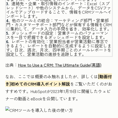
連絡先・企業・取引情報のインポート：Excel（スプ
レッドシート）や他のシステムから、データをCSVファ
イルでアップロードすることで、情報をCRMツールへイ
ンポートします。
他のツールとの統合：マーケティング部門・営業部
門・カスタマーサポート部門などが保有する情報をCRM
に集約して、データ入力の手間を省き、効率化します。
ダッシュボードの設定：営業チームのパフォーマン
スを一目で把握できるダッシュボードを設定します。
レポートの有効化：営業担当者が営業活動に専念で
きるよう、レポートを自動的に生成するように設定しま
す。日次、週次、月次、四半期ごとのメールレポートを
設定して、営業活動の進捗を追跡します。
出典：
How to Use a CRM: The Ultimate Guide(英語)
なお、ここでは概要のみ触れましたが、詳しくは
[動画付
き]初めてのCRM導入ポイント解説
をご覧いただくのがお
すすめです。HubSpotが2023年1月19日に開催したウェビ
ナーの動画とeBookを公開しています。