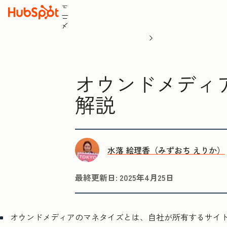
ュ
ニ
メ
オウンドメディ
解説
水落 絵理香（みずおち えりか）
最終更新日:
2025年4月25日
オウンドメディアのマネタイズとは、自社が所有するサイ