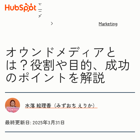
ュ
ニ
メ
Marketing
オウンドメディアと
は？役割や目的、成功
のポイントを解説
水落 絵理香（みずおち えりか）
最終更新日:
2025年3月31日