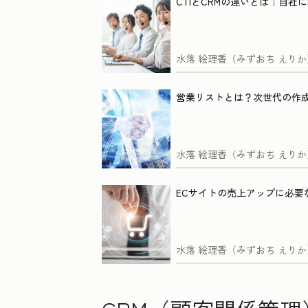
CTIとCRMの違いとは｜自
水落 絵理香（みずおち えりか
営業リストとは？次世代の作
水落 絵理香（みずおち えりか
ECサイトの売上アップに必要
水落 絵理香（みずおち えりか