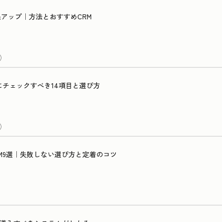
成果アップ｜方法とおすすめCRM
）
にチェックすべき14項目と選び方
）
M9選｜失敗しない選び方と定着のコツ