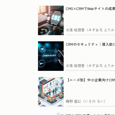
CMS×CRMでWebサイトの
水落 絵理香（みずおち えりか
CRMのセキュリティ｜導入前
水落 絵理香（みずおち えりか
【ニーズ別】中小企業向けCR
磯野 留以（いその るい）