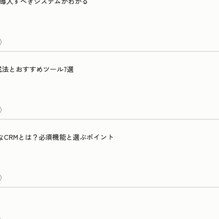
社に導入すべきシステムがわかる
）
成法とおすすめツール7選
）
なCRMとは？必須機能と選ぶポイント
）