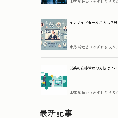
水落 絵理香（みずおち えり
インサイドセールスとは？役
水落 絵理香（みずおち えり
営業の進捗管理の方法は？パ
水落 絵理香（みずおち えり
最新記事