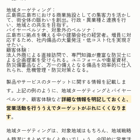
地域ターゲティング：
広島県広島市における商業施設としての集客力を活かし
て、街全体の賑わいを創出。行政・異業種と連携を行
い、地域との共生を目指す。
バイヤーペルソナ、対象外のペルソナ：
広島市に拠点を構える中小建築会社の経営者。増員に対
応するため、社内備品の大量発注・低コスト化を実現さ
せたい。
顧客体験：
法人外商による直接訪問で、専門知識が豊富な防災士に
よる企画提案を受けられる。ユニフォームや衛星資材、
防災備蓄品など、万一の備えとなる備品を効率的に仕入
れられ、危機管理・防災対策となる。
製品やサービスのターゲットに関する情報を記載しま
す。上記の例のように、地域ターゲティングとバイヤー
ペルソナ、顧客体験など
詳細な情報を明記しておくと、
営業活動を行ううえでターゲットがぶれにくくなりま
す
。
地域ターゲティングは、対象地域はもちろん、地域戦略
も簡潔にまとめておくと良いでしょう。全国的に営業活