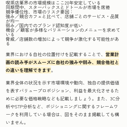
喫茶店業界の市場規模はここ20年安定している
同期間中、スターバックスとドトールが市場を席捲
競争優位性、市場のリスク要因：
強み／競合カフェと比べて、店舗ごとのサービス・品質
が均一
弱み／国内でのブランド認知度が低い
機会 ／顧客が多様なバリエーションのメニューを求めて
いる
脅威／店舗数の増加によって競争が激化する可能性があ
る
業界における自社の位置付けを記載することで、
営業計
画の読み手がスムーズに自社の強みや弱み、競合他社と
の違いを理解できます
。
業界全体の状況を示す市場環境や動向、独自の提供価値
を表すバリュープロポジション、利益を最大化させるた
めに必要な価格戦略なども記載しましょう。また、3C分
析やSTP分析など、ポジショニングに関するフレームワ
ークを利用している場合は、図をそのまま掲載しても構
いません。