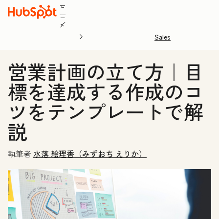
ュ
ニ
メ
Sales
営業計画の立て方｜目
標を達成する作成のコ
ツをテンプレートで解
説
執筆者
水落 絵理香（みずおち えりか）