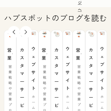
ジ
へ
ハブスポットのブログを読む
ウ
ウ
ウ
カ
カ
カ
営
営
営
ェ
ェ
ェ
ス
ス
ス
業
業
業
ブ
ブ
ブ
タ
タ
タ
営
営
営
サ
サ
サ
業
業
業
マ
マ
マ
戦
戦
戦
イ
イ
イ
ー
ー
ー
略
略
略
ト
ト
ト
や
や
や
サ
サ
サ
営
営
営
ー
ー
ー
ホ
ホ
ホ
業
業
業
ー
ー
ー
ビ
ビ
ビ
プ
プ
プ
ム
ム
ム
ロ
ロ
ロ