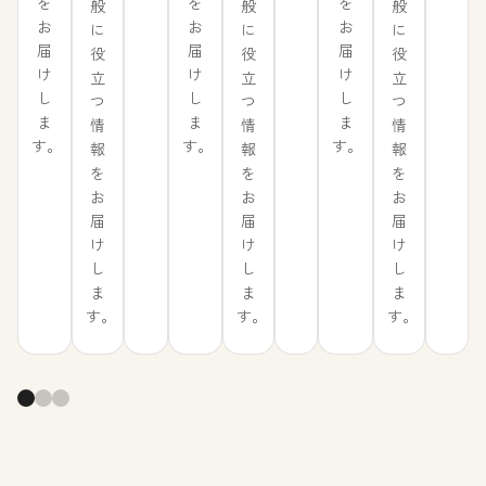
を
を
を
般
般
般
お
お
お
に
に
に
届
届
届
役
役
役
け
け
け
立
立
立
し
し
し
つ
つ
つ
ま
ま
ま
情
情
情
す。
す。
す。
報
報
報
を
を
を
お
お
お
届
届
届
け
け
け
し
し
し
ま
ま
ま
す。
す。
す。