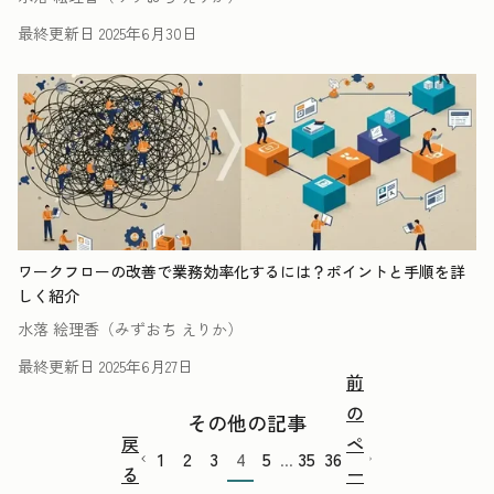
最終更新日
2025年6月30日
ワークフローの改善で業務効率化するには？ポイントと手順を詳
しく紹介
水落 絵理香（みずおち えりか）
最終更新日
2025年6月27日
前
の
その他の記事
戻
ペ
1
2
3
4
5
35
36
...
る
ー