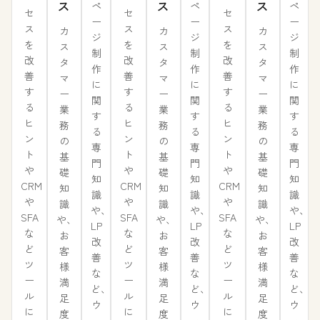
ス
ス
ス
ペ
ペ
ペ
セ
セ
セ
ー
ー
ー
ス
ス
ス
カ
カ
カ
ジ
ジ
ジ
を
を
を
ス
ス
ス
制
制
制
改
改
改
タ
タ
タ
作
作
作
善
善
善
マ
マ
マ
に
に
に
す
す
す
ー
ー
ー
関
関
関
る
る
る
業
業
業
す
す
す
ヒ
ヒ
ヒ
務
務
務
る
る
る
ン
ン
ン
の
の
の
専
専
専
ト
ト
ト
基
基
基
門
門
門
や
や
や
礎
礎
礎
知
知
知
CRM
CRM
CRM
知
知
知
識
識
識
や
や
や
識
識
識
や、
や、
や、
SFA
SFA
SFA
や、
や、
や、
LP
LP
LP
な
な
な
お
お
お
改
改
改
ど
ど
ど
客
客
客
善
善
善
ツ
ツ
ツ
様
様
様
な
な
な
ー
ー
ー
満
満
満
ど、
ど、
ど、
ル
ル
ル
足
足
足
ウ
ウ
ウ
に
に
に
度
度
度
ェ
ェ
ェ