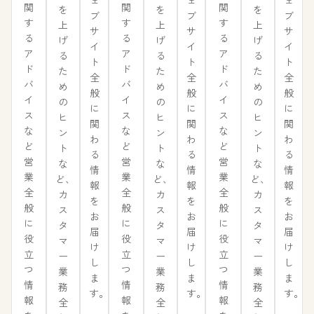
関
関
関
を
を
を
ブ
ブ
ブ
す
す
す
上
上
上
サ
サ
サ
る
る
る
げ
げ
げ
イ
イ
イ
ア
ア
ア
る
る
る
ト
ト
ト
ド
ド
ド
た
た
た
全
全
全
バ
バ
バ
め
め
め
般
般
般
イ
イ
イ
の
の
の
に
に
に
ス
ス
ス
ヒ
ヒ
ヒ
関
関
関
な
な
な
ン
ン
ン
わ
わ
わ
ど
ど
ど
ト
ト
ト
る
る
る
営
営
営
な
な
な
情
情
情
業
業
業
ど、
ど、
ど、
報
報
報
全
全
全
カ
カ
カ
を
を
を
般
般
般
ス
ス
ス
お
お
お
に
に
に
タ
タ
タ
届
届
届
役
役
役
マ
マ
マ
け
け
け
立
立
立
ー
ー
ー
し
し
し
つ
つ
つ
業
業
業
ま
ま
ま
情
情
情
務
務
務
す。
す。
す。
報
報
報
全
全
全