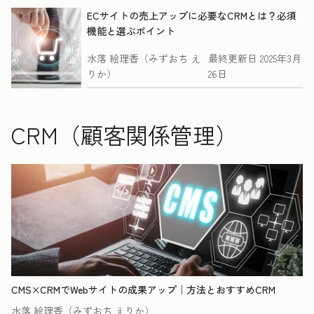
ECサイトの売上アップに必要なCRMとは？必須
機能と選ぶポイント
水落 絵理香（みずおち え
最終更新日
2025年3月
りか）
26日
CRM（顧客関係管理）
CMS×CRMでWebサイトの成果アップ｜方法とおすすめCRM
水落 絵理香（みずおち えりか）