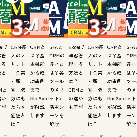
elで
CRM導
CRMと
SFAと
Excelで
CRM導
CRMと
SFA
客管
入のメ
は？基
CRMの
顧客管
入のメ
は？基
CR
する
リット
本機能
違いと
理する
リット
本機能
違い
法と
｜企業
から成
は？各
方法と
｜企業
から成
は？
？
と顧
功事例
ツール
は？
と顧
功事例
ツー
Mと
客、双
まで
のメリ
CRMと
客、双
まで
のメ
違い
方にも
HubSpot
ットと
の違い
方にも
HubSpot
ット
解説
たらす
が解説
活用シ
も解説
たらす
が解説
活用
価値と
します
ーンを
価値と
します
ーン
は？
解説
は？
解説
最
最
最
最
最
最
最