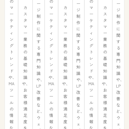
の
の
の
ー
ー
ー
カ
カ
カ
マ
マ
マ
ジ
ジ
ジ
ス
ス
ス
ー
ー
ー
制
制
制
タ
タ
タ
ケ
ケ
ケ
作
作
作
マ
マ
マ
テ
テ
テ
に
に
に
ー
ー
ー
ィ
ィ
ィ
関
関
関
業
業
業
ン
ン
ン
す
す
す
務
務
務
グ
グ
グ
る
る
る
の
の
の
ト
ト
ト
専
専
専
基
基
基
レ
レ
レ
門
門
門
礎
礎
礎
ン
ン
ン
知
知
知
知
知
知
ド
ド
ド
識
識
識
識
識
識
や、
や、
や、
や、
や、
や、
や、
や、
や、
MA
MA
MA
LP
LP
LP
お
お
お
ツ
ツ
ツ
改
改
改
客
客
客
ー
ー
ー
善
善
善
様
様
様
ル
ル
ル
な
な
な
満
満
満
の
の
の
ど、
ど、
ど、
足
足
足
情
情
情
ウ
ウ
ウ
度
度
度
報
報
報
ェ
ェ
ェ
を
を
を
な
な
な