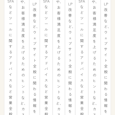
SFA
SFA
SFA
や、
や、
や、
LP
LP
LP
な
な
な
お
お
お
改
改
改
ど
ど
ど
客
客
客
善
善
善
ツ
ツ
ツ
様
様
様
な
な
な
ー
ー
ー
満
満
満
ど、
ど、
ど、
ル
ル
ル
足
足
足
ウ
ウ
ウ
に
に
に
度
度
度
ェ
ェ
ェ
関
関
関
を
を
を
ブ
ブ
ブ
す
す
す
上
上
上
サ
サ
サ
る
る
る
げ
げ
げ
イ
イ
イ
ア
ア
ア
る
る
る
ト
ト
ト
ド
ド
ド
た
た
た
全
全
全
バ
バ
バ
め
め
め
般
般
般
イ
イ
イ
の
の
の
に
に
に
ス
ス
ス
ヒ
ヒ
ヒ
関
関
関
な
な
な
ン
ン
ン
わ
わ
わ
ど
ど
ど
ト
ト
ト
る
る
る
営
営
営
な
な
な
情
情
情
業
業
業
ど、
ど、
ど、
報
報
報
全
全
全
カ
カ
カ
を
を
を
般
般
般
ス
ス
ス