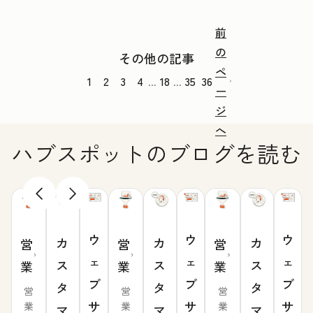
前
の
その他の記事
ペ
1
2
3
4
18
35
36
...
...
ー
ジ
へ
ハブスポットのブログを読む
ウ
ウ
ウ
カ
カ
カ
営
営
営
ェ
ェ
ェ
ス
ス
ス
業
業
業
ブ
ブ
ブ
タ
タ
タ
営
営
営
サ
サ
サ
業
業
業
マ
マ
マ