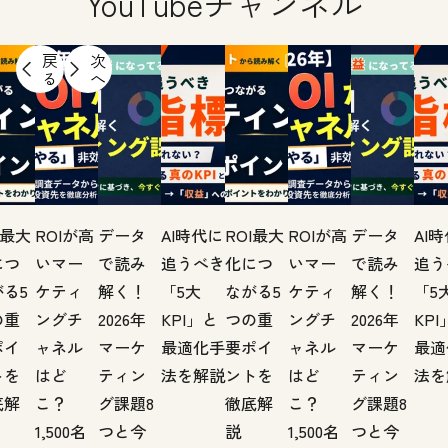
YouTubeチャンネル
戻
次
る
へ
I最大
ROIが高
データ
AI時代に
ROI最大
ROIが高
データ
AI
につ
いマー
で読み
追うべき
化につ
いマー
で読み
追う
る5
ケティ
解く！
「5大
ながる5
ケティ
解く！
「5
の重
ングチ
2026年
KPI」と
つの重
ングチ
2026年
KPI
ポイ
ャネル
マーケ
最適化手
要ポイ
ャネル
マーケ
最適
トを
はど
ティン
法を解説
ントを
はど
ティン
法を
底解
こ？
グ課題8
徹底解
こ？
グ課題8
1,500名
つと今
説
1,500名
つと今