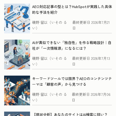
AEO対応記事の型とは？HubSpotが実践した具体
的な手法を紹介
磯野 留以（いその る
最終更新日
2026年7月21
い）
日
AIが真似できない「独自性」を作る戦略設計｜自
社が「一次情報源」になるには？
磯野 留以（いその る
最終更新日
2026年7月13
い）
日
キーワードツールでは限界？AEOのコンテンツテ
ーマは「顧客の声」から見つける
磯野 留以（いその る
最終更新日
2026年7月06
い）
日
【現状分析】あなたのサイトはAI検索に弱い？