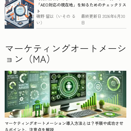
「AEO対応の現在地」を知るためのチェックリス
ト
磯野 留以（いその る
最終更新日
2026年6月30
い）
日
マーケティングオートメーシ
ョン（MA）
マーケティングオートメーション導入方法とは？手順や成功させ
るポイント、注意点を解説