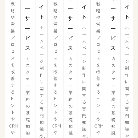
戦
戦
戦
イ
イ
イ
ー
ー
ー
略
略
略
ト
ト
ト
や
や
や
サ
サ
サ
営
営
営
ー
ー
ー
ホ
ホ
ホ
業
業
業
ー
ー
ー
ビ
ビ
ビ
プ
プ
プ
ム
ム
ム
ロ
ロ
ロ
ス
ス
ス
ペ
ペ
ペ
セ
セ
セ
ー
ー
ー
ス
ス
ス
カ
カ
カ
ジ
ジ
ジ
を
を
を
ス
ス
ス
制
制
制
改
改
改
タ
タ
タ
作
作
作
善
善
善
マ
マ
マ
に
に
に
す
す
す
ー
ー
ー
関
関
関
る
る
る
業
業
業
す
す
す
ヒ
ヒ
ヒ
務
務
務
る
る
る
ン
ン
ン
の
の
の
専
専
専
ト
ト
ト
基
基
基
門
門
門
や
や
や
礎
礎
礎
知
知
知
CRM
CRM
CRM
知
知
知
識
識
識
や
や
や
識
識
識
や、
や、
や、