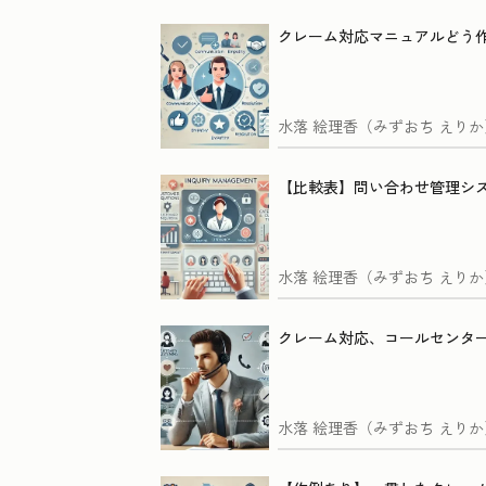
クレーム対応マニュアルどう
水落 絵理香（みずおち えりか
【比較表】問い合わせ管理シス
水落 絵理香（みずおち えりか
クレーム対応、コールセンタ
水落 絵理香（みずおち えりか