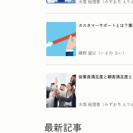
水落 絵理香（みずおち えり
カスタマーサポートとは？業
磯野 留以（いその るい）
従業員満足度と顧客満足度と
水落 絵理香（みずおち えり
最新記事