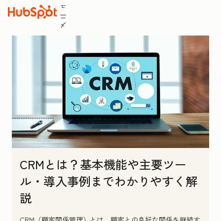
ュ
ニ
メ
CRMとは？基本機能や主要ツー
ル・導入事例までわかりやすく解
説
CRM（顧客関係管理）とは、顧客との良好な関係を継続す