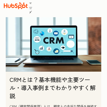
ュ
ニ
メ
CRMとは？基本機能や主要ツー
ル・導入事例までわかりやすく解
説
CRM（顧客関係管理）とは、顧客との良好な関係を継続す