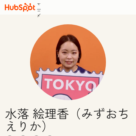
ュ
ニ
メ
水落 絵理香（みずおち
えりか）