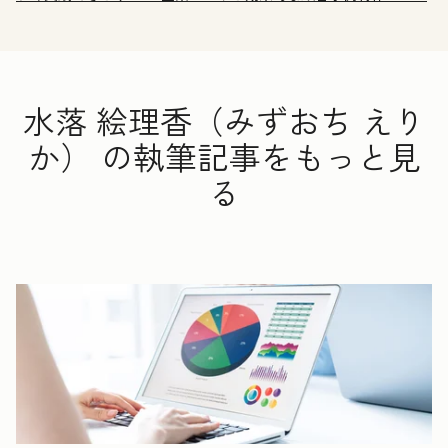
水落 絵理香（みずおち えり
か） の執筆記事をもっと見
る