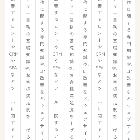
作
作
作
善
善
善
マ
マ
マ
に
に
に
す
す
す
ー
ー
ー
関
関
関
る
る
る
業
業
業
す
す
す
ヒ
ヒ
ヒ
務
務
務
る
る
る
ン
ン
ン
の
の
の
専
専
専
ト
ト
ト
基
基
基
門
門
門
や
や
や
礎
礎
礎
知
知
知
CRM
CRM
CRM
知
知
知
識
識
識
や
や
や
識
識
識
や、
や、
や、
SFA
SFA
SFA
や、
や、
や、
LP
LP
LP
な
な
な
お
お
お
改
改
改
ど
ど
ど
客
客
客
善
善
善
ツ
ツ
ツ
様
様
様
な
な
な
ー
ー
ー
満
満
満
ど、
ど、
ど、
ル
ル
ル
足
足
足
ウ
ウ
ウ
に
に
に
度
度
度
ェ
ェ
ェ
関
関
関
を
を
を
ブ
ブ
ブ
す
す
す
上
上
上
サ
サ
サ
る
る
る
げ
げ
げ
イ
イ
イ
ア
ア
ア
る
る
る
ト
ト
ト