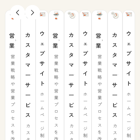
ウ
ウ
ウ
カ
カ
カ
営
営
営
ェ
ェ
ェ
ス
ス
ス
業
業
業
ブ
ブ
ブ
タ
タ
タ
営
営
営
サ
サ
サ
業
業
業
マ
マ
マ
戦
戦
戦
イ
イ
イ
ー
ー
ー
略
略
略
ト
ト
ト
や
や
や
サ
サ
サ
営
営
営
ー
ー
ー
ホ
ホ
ホ
業
業
業
ー
ー
ー
ビ
ビ
ビ
プ
プ
プ
ム
ム
ム
ロ
ロ
ロ
ス
ス
ス
ペ
ペ
ペ
セ
セ
セ
ー
ー
ー
ス
ス
ス
カ
カ
カ
ジ
ジ
ジ
を
を
を
ス
ス
ス
制
制
制
改
改
改
タ
タ
タ