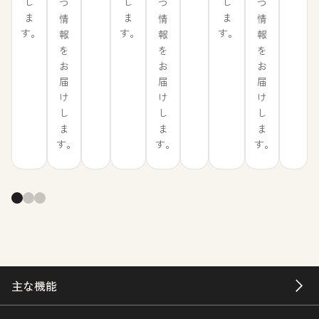
し
し
し
つ
つ
つ
ま
ま
ま
情
情
情
す。
す。
す。
報
報
報
を
を
を
お
お
お
届
届
届
け
け
け
し
し
し
ま
ま
ま
す。
す。
す。
主な機能