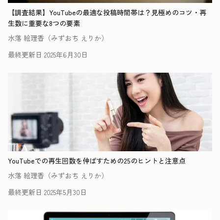
【調査結果】YouTubeの最適な投稿時間帯は？見極めのコツ・再
生数に重要な8つの要素
水落 絵理香（みずおち えりか）
最終更新日
2025年6月30日
YouTubeでの再生回数を伸ばすための25のヒントと注意点
水落 絵理香（みずおち えりか）
最終更新日
2025年5月30日