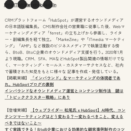
Email
Twitter
Facebook
LinkedIn
CRMプラットフォーム「HubSpot」が運営するオウンドメディア
の日本語版編集長。 CMS制作会社の営業職に従事した後、Webマ
ーケティングメディア「ferret」の立ち上げから参画し、ライタ
ー・副編集長を経て独立。「MarkeZine」や「ITmedia マーケティ
ング」「AMP」など複数のビジネスメディアで執筆活動する傍
ら、BtoB、BtoC企業のオウンドメディア支援を行う。2020年1月
より現職。CRM、SFA、MAなどHubSpot製品関連の情報だけでな
く、マーケティング・セールス・カスタマーサクセスなど、社内
で蓄積された知見をもとに様々な 記事を作成・発信している。
【掲載実績】
「インバウンド」なマーケティングの体現者であ
れ。HubSpotブログの裏側
インバウンドなオウンドメディア運営とコンテンツ制作法 鍵は
「トピッククラスター戦略」にあり
【登壇実績】
【ウェブライダー 松尾氏 x HubSpot】AI時代、コン
テンツマーケティングはどう変わる？〜変わるべきこと、変える
べきではないこと〜
すぐ実践できる！BtoB企業における効果的な顧客事例制作のコツ