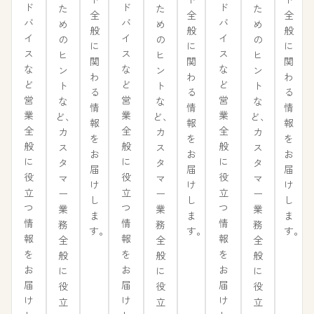
ド
ド
ド
た
た
た
全
全
全
バ
バ
バ
め
め
め
般
般
般
イ
イ
イ
の
の
の
に
に
に
ス
ス
ス
ヒ
ヒ
ヒ
関
関
関
な
な
な
ン
ン
ン
わ
わ
わ
ど
ど
ど
ト
ト
ト
る
る
る
営
営
営
な
な
な
情
情
情
業
業
業
ど、
ど、
ど、
報
報
報
全
全
全
カ
カ
カ
を
を
を
般
般
般
ス
ス
ス
お
お
お
に
に
に
タ
タ
タ
届
届
届
役
役
役
マ
マ
マ
け
け
け
立
立
立
ー
ー
ー
し
し
し
つ
つ
つ
業
業
業
ま
ま
ま
情
情
情
務
務
務
す。
す。
す。
報
報
報
全
全
全
を
を
を
般
般
般
お
お
お
に
に
に
届
届
届
役
役
役
け
け
け
立
立
立