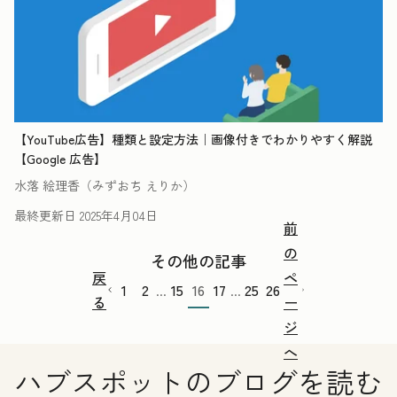
【YouTube広告】種類と設定方法｜画像付きでわかりやすく解説
【Google 広告】
水落 絵理香（みずおち えりか）
最終更新日
2025年4月04日
前
の
その他の記事
戻
ペ
1
2
15
16
17
25
26
...
...
る
ー
ジ
へ
ハブスポットのブログを読む