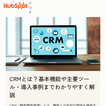
ュ
ニ
メ
CRMとは？基本機能や主要ツー
ル・導入事例までわかりやすく解
説
CRM（顧客関係管理）とは、顧客との良好な関係を継続す