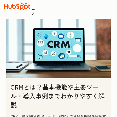
ュ
ニ
メ
CRMとは？基本機能や主要ツー
ル・導入事例までわかりやすく解
説
CRM（顧客関係管理）とは、顧客との良好な関係を継続す